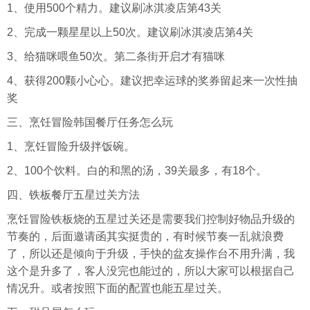
1、使用500个精力。建议刷冰淇凌店第43关
2、完成一颗星星以上50次。建议刷冰淇凌店第4关
3、给猫咪喂鱼50次。第二条街开启才有猫咪
4、获得200颗小心心。建议把幸运球的奖券留起来一次性抽
奖
三、烹饪冒险韩国餐厅任务怎么玩
1、烹饪冒险升级拌饭碗。
2、100个饮料。白的和黑的汤，39关最多，有18个。
四、铁板餐厅五星过关方法
烹饪冒险铁板烧的五星过关还是需要我们控制好物品升级的
节奏的，后面邀请函其实挺贵的，有时候节奏一乱就浪费
了，所以还是倾向于升级，手快的盆友操作台不用升满，我
这个是升多了，客人没完也能过的，所以大家可以根据自己
情况升。或者按照下面的配置也能五星过关。