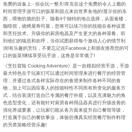
免费的设备上 - 你会玩一整天!库克在这个免费的令人上瘾的
时间管理手游可口的饭菜和甜点来自世界各地的!显示你的东
西，喂饱饥饿的肚子。随着4个独特的地点选择，从面食楼，
咖啡馆，烧烤屋寿司屋，您将可以练习你的技能在各种设置
和烹饪技术。升级你的厨房电器及产生更大的各种菜肴。听
到他们的喘息和欢呼，当你试图获得每个激动人心的情节利
润!有乐趣的烹饪，不要忘记在Facebook上和朋友推荐您的可
口的饭菜!继续享受玩手游，这将是非常饿了!
《烹饪冒险 Cooking Adventure》是一款模拟经营手游，手游
最大特色在于玩家们可以通过时间管理来进行餐厅的经营管
理，并通过各式各样实际存在的食谱来制作各种不同的食
物，加上可以因应客人的技能特性不同而有所变化的服务方
式，结合装潢打造自己专属的餐厅外观，以及充满魅力的角
色造型变化，还有能针对厨房各种用品器具进行升级改善的
强化养成要素，让玩家们能从各方面来提升自己餐馆等级，
打造属于自己的餐饮事业，体验彷佛真实经营餐厅制作料理
的另类策略经营乐趣!