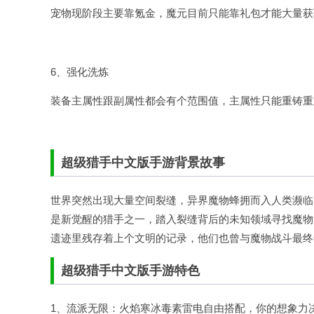
宠物现阶段主要靠氪金，魔元目前只能靠礼包才能大量获
6、强化洗炼
装备主属性跟副属性都会有个范围值，主属性只能重铸重
超级猎手中文版手游背景故事
世界突然出现大量空间裂缝，异界魔物蜂拥而入人类濒临
是新觉醒的猎手之一，踏入裂缝背后的未知领域寻找魔物
遗迹里残存着上个文明的记录，他们也曾与魔物战斗最终
超级猎手中文版手游特色
1、流派无限：火焰寒冰毒素雷电自由搭配，你的想象力