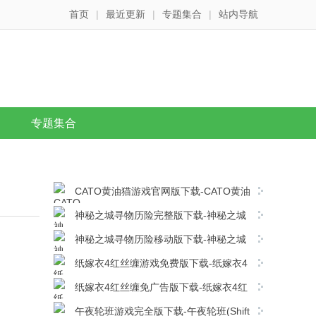
首页
|
最近更新
|
专题集合
|
站内导航
专题集合
CATO黄油猫游戏官网版下载-CATO黄油
猫手机版 v1.3安卓版下载
神秘之城寻物历险完整版下载-神秘之城
寻物历险（Hidden City）移动版v1.99.9900安
神秘之城寻物历险移动版下载-神秘之城
卓版下载
寻物历险官网版v1.99.9900安卓版下载
纸嫁衣4红丝缠游戏免费版下载-纸嫁衣4
红丝缠官网版 v1.4.0android版下载
纸嫁衣4红丝缠免广告版下载-纸嫁衣4红
丝缠九游版 v1.0.0安卓版下载
午夜轮班游戏完全版下载-午夜轮班(Shift