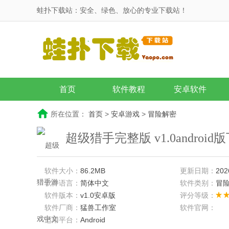
蛙扑下载站：安全、绿色、放心的专业下载站！
首页
软件教程
安卓软件
所在位置：
首页
>
安卓游戏
>
冒险解密
超级猎手完整版 v1.0android
软件大小：
86.2MB
更新日期：
202
软件语言：
简体中文
软件类别：
冒
软件版本：
v1.0安卓版
评分等级：
软件厂商：
猛兽工作室
软件官网：
适用平台：
Android