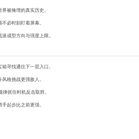
世界被掩埋的真实历史。
源不必时刻盯着屏幕。
流派成型方向与强度上限。
宝箱寻找通往下一层入口。
斗风格挑战更强敌人。
击规律抓住时机反击取胜。
猎手起步比之前更强。