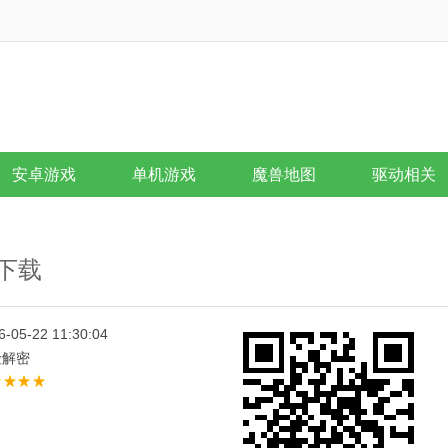
安卓游戏
单机游戏
魔兽地图
驱动相关
版下载
6-05-22 11:30:04
险解密