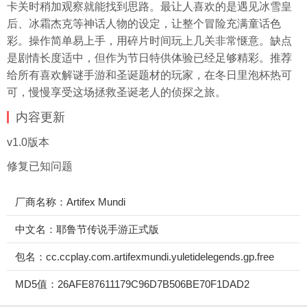
卡关时稍加观察就能找到思路。最让人喜欢的是遇见冰雪皇
后、冰霜杰克等神话人物的设定，让整个冒险充满童话色
彩。操作简单易上手，用碎片时间玩上几关非常惬意。缺点
是剧情长度适中，但作为节日特供体验已经足够精彩。推荐
给所有喜欢解谜手游和圣诞题材的玩家，在冬日里泡杯热可
可，慢慢享受这场拯救圣诞老人的侦探之旅。
内容更新
v1.0版本
修复已知问题
厂商名称：Artifex Mundi
中文名：耶鲁节传说手游正式版
包名：cc.ccplay.com.artifexmundi.yuletidelegends.gp.free
MD5值：26AFE87611179C96D7B506BE70F1DAD2