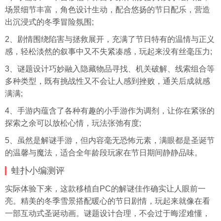
场景细节丰富，角色设计生动，配合悠扬的节日配乐，营造
出沉浸式的冬季冒险氛围;
2、剧情围绕陷害与拯救展开，充满了节日特有的温情与正义
感，轻松淡然的叙事中又不失紧凑感，玩起来没有丝毫压力;
3、谜题设计巧妙融入隐藏物品寻找、机关破解、线索组合等
多种类型，既有挑战性又不会让人感到挫败，通关后成就感
满满;
4、手游内蕴含了各种有趣的小手游作为调剂，让你在紧张的
探索之余可以放松心情，玩法张弛有度;
5、虽然是解谜手游，但内容毫无恐怖元素，满眼都是
圣诞节
的温馨与魔法，适合全年龄段玩家在节日期间静静品味。
蛙扑
小编测评
实际体验下来，这款移植自PC的解谜佳作确实让人眼前一
亮。精美的冬季雪景搭配暖心的节日剧情，玩起来就像在看
一部互动式圣诞动画。谜题设计合理，不会过于晦涩难懂，