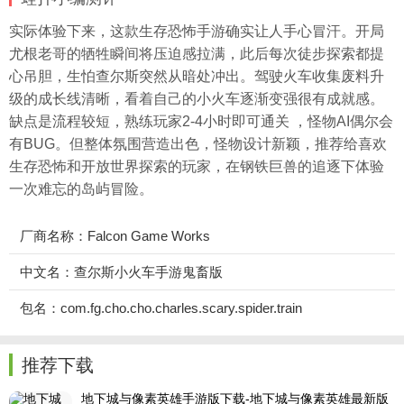
实际体验下来，这款生存恐怖手游确实让人手心冒汗。开局
尤根老哥的牺牲瞬间将压迫感拉满，此后每次徒步探索都提
心吊胆，生怕查尔斯突然从暗处冲出。驾驶火车收集废料升
级的成长线清晰，看着自己的小火车逐渐变强很有成就感。
缺点是流程较短，熟练玩家2-4小时即可通关 ，怪物AI偶尔会
有BUG。但整体氛围营造出色，怪物设计新颖，推荐给喜欢
生存恐怖和开放世界探索的玩家，在钢铁巨兽的追逐下体验
一次难忘的岛屿冒险。
厂商名称：Falcon Game Works
中文名：查尔斯小火车手游鬼畜版
包名：com.fg.cho.cho.charles.scary.spider.train
推荐下载
地下城与像素英雄手游版下载-地下城与像素英雄最新版