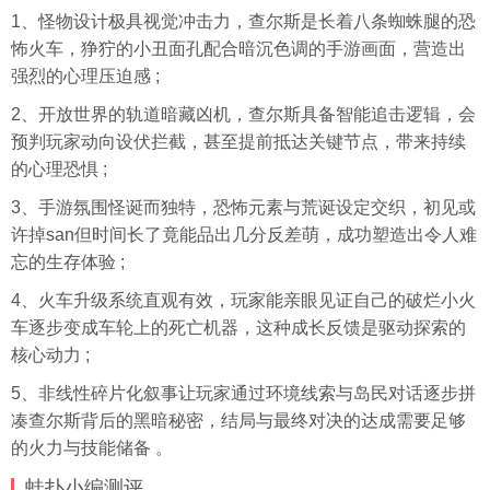
1、怪物设计极具视觉冲击力，查尔斯是长着八条蜘蛛腿的恐
怖火车，狰狞的小丑面孔配合暗沉色调的手游画面，营造出
强烈的心理压迫感 ;
2、开放世界的轨道暗藏凶机，查尔斯具备智能追击逻辑，会
预判玩家动向设伏拦截，甚至提前抵达关键节点，带来持续
的心理恐惧 ;
3、手游氛围怪诞而独特，恐怖元素与荒诞设定交织，初见或
许掉san但时间长了竟能品出几分反差萌，成功塑造出令人难
忘的生存体验 ;
4、火车升级系统直观有效，玩家能亲眼见证自己的破烂小火
车逐步变成车轮上的死亡机器，这种成长反馈是驱动探索的
核心动力 ;
5、非线性碎片化叙事让玩家通过环境线索与岛民对话逐步拼
凑查尔斯背后的黑暗秘密，结局与最终对决的达成需要足够
的火力与技能储备 。
蛙扑
小编测评