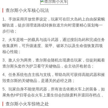
查尔斯小火车核心玩法
1、手游采用开放世界设定，玩家可在巨大岛屿上自由探索蜿
蜒轨道，徒步清理道路或转换轨道方向时需要精心策划每一
步行动 ;
2、火车是唯一的载具与战斗武器，通过搜刮岛屿和完成任务
收集废料，可升级速度、装甲、破坏力以及生命值恢复四项
核心性能 ;
3、敌人分为两类，查尔斯会随机出现袭击玩家，信徒则戴着
查尔斯头套作为护卫看守关键物品，会主动开枪射击 ;
4、任务系统包含主线与支线，帮助岛民可获得高能武器和摧
毁查尔斯的关键物品，是通关的必经之路 ;
5、玩家自身不能使用武器，所有攻击依赖火车上的装备，如
果角色HP归零会在火车上重生但会扣除废料并退回存档点 。
查尔斯小火车惊艳之处