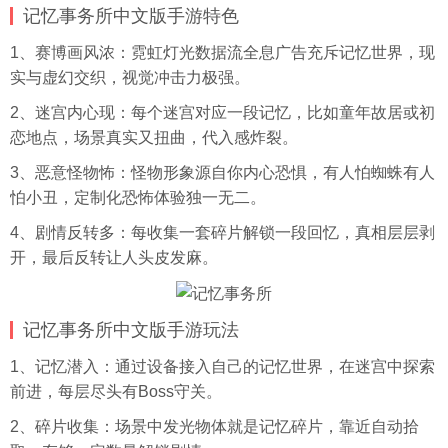
记忆事务所中文版手游特色
1、赛博画风浓：霓虹灯光数据流全息广告充斥记忆世界，现
实与虚幻交织，视觉冲击力极强。
2、迷宫内心现：每个迷宫对应一段记忆，比如童年故居或初
恋地点，场景真实又扭曲，代入感炸裂。
3、恶意怪物怖：怪物形象源自你内心恐惧，有人怕蜘蛛有人
怕小丑，定制化恐怖体验独一无二。
4、剧情反转多：每收集一套碎片解锁一段回忆，真相层层剥
开，最后反转让人头皮发麻。
记忆事务所中文版手游玩法
1、记忆潜入：通过设备接入自己的记忆世界，在迷宫中探索
前进，每层尽头有Boss守关。
2、碎片收集：场景中发光物体就是记忆碎片，靠近自动拾