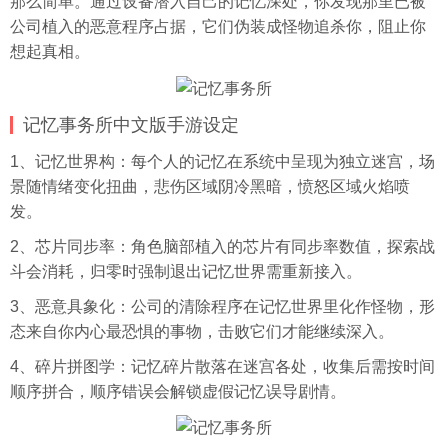
那么简单。通过设备潜入自己的记忆深处，你发现那里已被
公司植入的恶意程序占据，它们伪装成怪物追杀你，阻止你
想起真相。
记忆事务所中文版手游设定
1、记忆世界构：每个人的记忆在系统中呈现为独立迷宫，场
景随情绪变化扭曲，悲伤区域阴冷黑暗，愤怒区域火焰喷
发。
2、芯片同步率：角色脑部植入的芯片有同步率数值，探索战
斗会消耗，归零时强制退出记忆世界需重新接入。
3、恶意具象化：公司的清除程序在记忆世界里化作怪物，形
态来自你内心最恐惧的事物，击败它们才能继续深入。
4、碎片拼图学：记忆碎片散落在迷宫各处，收集后需按时间
顺序拼合，顺序错误会解锁虚假记忆误导剧情。