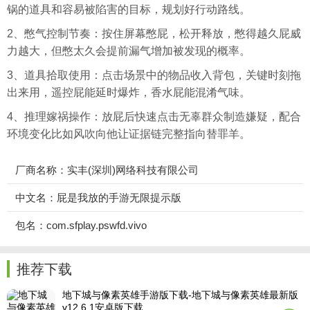
锅的道具和容易被陷害的目标，规划好行动路线。
2、憋气控制节奏：按住屏幕憋屁，松开释放，憋得越久屁威
力越大，但憋太久会提前漏气增加被发现的概率。
3、道具拾取使用：点击场景中的物品收入背包，关键时刻拖
出来用，遥控屁能延时爆炸，香水屁能混淆气味。
4、推理嫁祸操作：放屁后快速点击无辜群众制造嫌疑，配合
环境变化比如风吹向他让证据链完整指向替罪羊。
厂商名称：实丰(深圳)网络科技有限公司
中文名：屁是我放的手游无限提示版
包名：com.sfplay.pswfd.vivo
推荐下载
地下城与像素英雄手游版下载-地下城与像素英雄最新版
v12.6.1安卓版下载