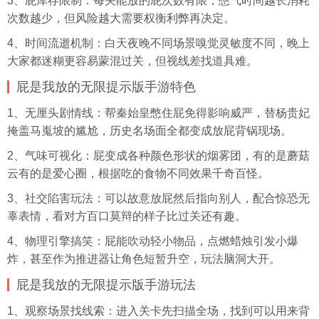
3、屁库存限制：每关能放的屁次数有限，憋气时间越长消耗
次数越少，但风险越大需要权衡利弊再决定。
4、时间流逝机制：白天夜晚不同场景嗅觉灵敏度不同，晚上
大家都迷糊更容易蒙混过关，但视线差找道具难。
屁是我放的无限提示版手游特色
1、无厘头剧情线：帮秦始皇憋住屁免得影响威严，替杨贵妃
掩盖马嵬坡的尴尬，历史名场面全都变成放屁背锅现场。
2、气味可视化：屁变成各种颜色形状的烟雾团，有的是蘑菇
云有的是爱心圈，根据吃的食物不同效果千奇百怪。
3、社交陷害玩法：可以故意放屁然后指向别人，配合惊恐无
辜表情，看对方百口莫辩的样子比过关还有趣。
4、物理引擎搞笑：屁能吹动轻小物品，点燃蜡烛引发小爆
炸，甚至作为推进器让角色短暂升空，玩法脑洞大开。
屁是我放的无限提示版手游玩法
1、观察场景找线索：进入关卡先扫描全场，找到可以用来背