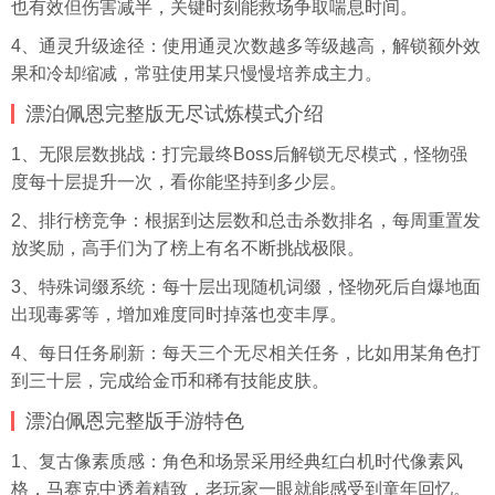
也有效但伤害减半，关键时刻能救场争取喘息时间。
4、通灵升级途径：使用通灵次数越多等级越高，解锁额外效
果和冷却缩减，常驻使用某只慢慢培养成主力。
漂泊佩恩完整版无尽试炼模式介绍
1、无限层数挑战：打完最终Boss后解锁无尽模式，怪物强
度每十层提升一次，看你能坚持到多少层。
2、排行榜竞争：根据到达层数和总击杀数排名，每周重置发
放奖励，高手们为了榜上有名不断挑战极限。
3、特殊词缀系统：每十层出现随机词缀，怪物死后自爆地面
出现毒雾等，增加难度同时掉落也变丰厚。
4、每日任务刷新：每天三个无尽相关任务，比如用某角色打
到三十层，完成给金币和稀有技能皮肤。
漂泊佩恩完整版手游特色
1、复古像素质感：角色和场景采用经典红白机时代像素风
格，马赛克中透着精致，老玩家一眼就能感受到童年回忆。