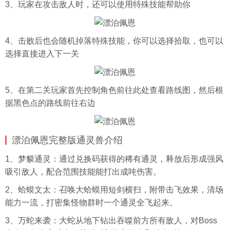
3、玩家在攻击敌人时，还可以使用特殊技能帮助你
4、击败后也会随机掉落特殊技能，你可以选择拾取，也可以
选择直接进入下一关
5、在第二关玩家首先控制角色前往此处查看路线图，然后根
据黑色点的路线前往右边
漂泊佩恩完整版通灵兽介绍
1、梦貘通灵：通过兑换码获得的稀有通灵，释放后形成强风
吸引敌人，配合范围技能能打出成吨伤害。
2、蛤蟆文太：召唤大蛤蟆用短剑横扫，附带击飞效果，清场
能力一流，打密集怪物群时一个通灵全飞起来。
3、万蛇来袭：大蛇从地下钻出吞噬前方所有敌人，对Boss