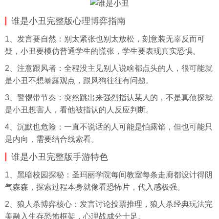
谁是小丑完整版心理博弈指南
1、发言要自然：别太紧张也别太放松，刻意装无辜反而可
疑，小丑要模仿普通学生的慌张，学生要表现真实恐惧。
2、注意跟风者：全程没主见别人说啥都点头的人，很可能就
是小丑不想暴露观点，跟风狗往往有问题。
3、警惕带节奏：突然跳出来强烈指认某人的，不是真侦探就
是小丑想害人，看他被指认的人反应判断。
4、沉默也危险：一直不说话的人可能是怕露馅，但也可能只
是内向，需要结合线索看。
谁是小丑完整版手游特色
1、黑暗校园探秘：圣玛丽学院每间教室每条走廊都设计得阴
气森森，探索过程本身就像看恐怖片，代入感极强。
2、狼人杀博弈核心：发言讨论投票推理，狼人杀经典玩法完
美融入生存恐怖框架，心理战成分十足。