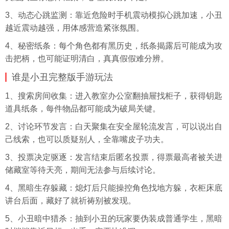
3、动态心跳监测：靠近危险时手机震动模拟心跳加速，小丑
越近震动越强，用体感营造紧张氛围。
4、秘密纸条：每个角色都有黑历史，纸条揭露后可能成为攻
击把柄，也可能证明清白，真真假假难分辨。
谁是小丑完整版手游玩法
1、搜索房间收集：进入教室办公室翻抽屉找柜子，获得钥匙
道具纸条，每件物品都可能成为破局关键。
2、讨论环节发言：白天聚集在安全屋轮流发言，可以说出自
己线索，也可以质疑别人，全靠嘴皮子功夫。
3、投票决定驱逐：发言结束后匿名投票，得票最高者被关进
储藏室等待天亮，期间无法参与后续讨论。
4、黑暗生存躲藏：熄灯后只能操控角色找地方躲，衣柜床底
讲台后面，藏好了就祈祷别被发现。
5、小丑暗中猎杀：抽到小丑的玩家要伪装成普通学生，黑暗