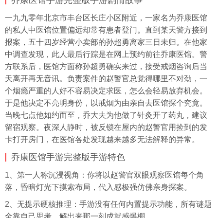
乔康医馆手游完整版手游剧情故事
一九九零年北京市丰台区长庄小区附近，一家名为乔康医馆
的私人中医馆位置偏远却常有患者登门。直到某天警方接到
报案，五十四岁经营小卖部的孙超勇离家三日未归。在他家
中调查发现，此人最后行踪是在网上预约前往乔康医馆。警
方联系后，医馆方面称孙超勇确实来过，接受戒烟咨询后当
天离开再无音讯。负责案件的赵警官总觉得哪里不对劲，一
个烟瘾严重的人好不容易决定求医，怎么会轻易放弃机会。
于是他决定不亮明身份，以戒烟为由亲自去医馆探个究竟。
当晚七点他如约而至，乔大夫为他做了针灸开了药丸，建议
留宿观察。夜深人静时，被反锁在屋内的赵警官用捡到的发
卡打开房门，在医馆各处发现越来越多无法解释的异常。
乔康医馆手游完整版手游特色
1、第一人称沉浸视角：你将以赵警官双眼观察医馆每个角
落，昏暗灯光下摸索布局，代入感极强仿佛亲身探案。
2、无提示硬核推理：手游没有任何内置提示功能，所有谜题
全靠自己思考，解出来那一刻成就感爆棚。