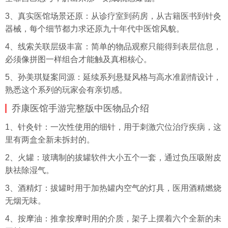
3、真实医馆场景还原：从诊疗室到药房，从古籍医书到针灸
器械，每个细节都力求还原九十年代中医馆风貌。
4、线索关联层级丰富：简单的物品观察只能得到表层信息，
必须像拼图一样组合才能触及真相核心。
5、孙美琪疑案同源：延续系列悬疑风格与高水准剧情设计，
熟悉这个系列的玩家会有亲切感。
乔康医馆手游完整版中医物品介绍
1、针灸针：一次性使用的细针，用于刺激穴位治疗疾病，这
里有两盒全新未拆封的。
2、火罐：玻璃制的拔罐软件大小五个一套，通过负压吸附皮
肤祛除湿气。
3、酒精灯：拔罐时用于加热罐内空气的灯具，医用酒精燃烧
无烟无味。
4、按摩油：推拿按摩时用的介质，架子上摆着六个全新的未