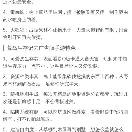
近水边最安全。
4、毒蜘蛛：树上草丛里结网，撞上被咬又疼又痒，制作驱虫
药水喷身上防着。
5、大猩猩：占据果林不让摘果子，力量大但智商有限，用食
物引开它再去偷摘。
荒岛生存记去广告版手游特色
1、可爱皮生存芯：表面看是Q版卡通人畜无害，玩起来才知
道生存压力一点不小，这种反差让人又爱又恨。
2、资源种类丰富：岛上能
采集
砍伐挖掘的东西上百种，从野
果木材到矿石石油，足够你研究半天。
3、随机地图生成：每次开档岛屿地形资源分布都变，玩过几
次还是新鲜感十足，不会背板过关。
4、陷阱系统有趣：可以挖坑设网做绊索，看着野兽中招特别
解气，打不过咱就智取。
5、建造自由度：从草棚到木屋再到别墅，想怎么盖就怎么