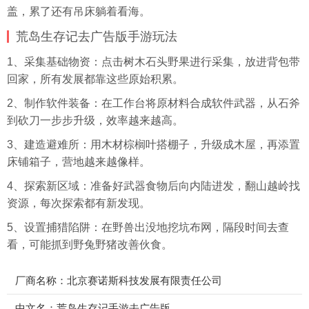
盖，累了还有吊床躺着看海。
荒岛生存记去广告版手游玩法
1、采集基础物资：点击树
木石
头野果进行采集，放进背包带
回家，所有发展都靠这些原始积累。
2、制作软件装备：在工作台将原材料合成软件武器，从石斧
到砍刀一步步升级，效率越来越高。
3、建造避难所：用木材棕榈叶搭棚子，升级成木屋，再添置
床铺箱子，营地越来越像样。
4、探索新区域：准备好武器食物后向内陆进发，翻山越岭找
资源，每次探索都有新发现。
5、设置捕猎陷阱：在野兽出没地挖坑布网，隔段时间去查
看，可能抓到野兔野猪改善伙食。
厂商名称：北京赛诺斯科技发展有限责任公司
中文名：荒岛生存记手游去广告版