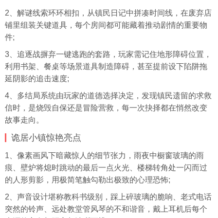
2、解谜线索环环相扣，从镇民日记中拼凑时间线，在废弃店
铺里组装关键道具，每个房间都可能藏着推动剧情的重要物
件;
3、追逐战摒弃一键逃跑的套路，玩家需记住地形障碍位置，
利用书架、餐桌等场景道具制造障碍，甚至提前设下陷阱拖
延阴影的追击速度;
4、多结局系统由玩家的道德选择决定，发现镇民遗留的求救
信时，是烧毁自保还是冒险营救，每一次抉择都在悄然改变
故事走向。
诡居小镇惊艳亮点
1、像素画风下暗藏惊人的细节张力，雨夜中橱窗玻璃的雨
痕、壁炉将熄时跳动的最后一点火光、楼梯转角处一闪而过
的人形剪影，用极简笔触勾勒出极致的心理恐怖;
2、声音设计堪称教科书级别，踩上碎玻璃的脆响、老式电话
突然的铃声、远处教堂管风琴的不和谐音，戴上耳机后每个