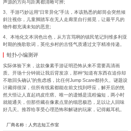
声源的方向与距离都清晰可辨;
3、手游巧妙运用“日常异化”手法，本该熟悉的邮筒会突然倾
斜注视你，儿童脚踏车在无人走廊里自行摇晃，让最平凡的
物件都充满未知的恶意;
4、本地化文本润色出色，从方言骂咧的镇民笔记到维多利亚
时期的挽歌歌词，英伦乡村的古怪气质通过文字精准传递。
蛙扑
小编测评
实际体验下来，这款像素手游证明恐怖从来不需要高清画
质。开场十分钟就让我后背发凉，那种“知道有东西在追你却
不敢回头确认”的焦虑感，比任何Jump Scare都持久。谜题设
计藏得很深，但所有线索都能在前文找到呼应，解开后的恍
然大悟让人直起鸡皮疙瘩。唯一的遗憾是流程偏短，两小时
就能通关，但那些藏在像素点里的细思极恐，足以让人回味
好几天。推荐给享受心理恐怖和解谜的玩家，记得戴耳机。
厂商名称：人穷志短工作室