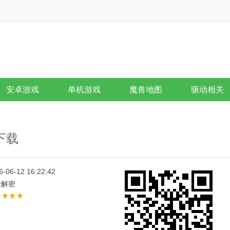
安卓游戏
单机游戏
魔兽地图
驱动相关
版下载
6-06-12 16:22:42
险解密