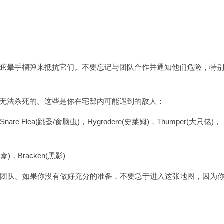
眩晕手榴弹来抵抗它们。不要忘记与团队合作并通知他们危险，特
无法杀死的。这些是你在宅邸内可能遇到的敌人：
，Snare Flea(跳蚤/食脑虫)，Hygrodere(史莱姆)，Thumper(大只佬)，
乐盒)，Bracken(黑影)
 人团队。如果你没有做好充分的准备，不要急于进入这张地图，因为