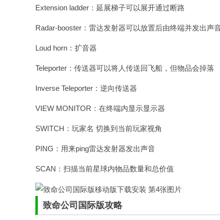
Extension ladder：延展梯子可以展开通过断路
Radar-booster：雷达发射器可以放置后由终端并发出声
Loud horn：扩音器
Teleporter：传送器可以将人传送回飞船，但物品会掉落
Inverse Teleporter：逆向传送器
VIEW MONITOR：在终端内显示显示器
SWITCH：玩家名 切换到当前玩家视角
PING：用来ping雷达发射器发出声音
SCAN：扫描当前星球内物品数量和总价值
致命公司国际版攻略