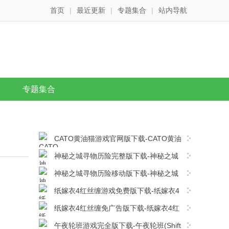
首页
|
最近更新
|
专题集合
|
站内导航
专题集合
CATO黄油猫游戏官网版下载-CATO黄油
猫手机版 v1.3安卓版下载
神秘之城寻物历险完整版下载-神秘之城
寻物历险（Hidden City）移动版v1.99.9900安
神秘之城寻物历险移动版下载-神秘之城
卓版下载
寻物历险官网版v1.99.9900安卓版下载
纸嫁衣4红丝缠游戏免费版下载-纸嫁衣4
红丝缠官网版 v1.4.0android版下载
纸嫁衣4红丝缠免广告版下载-纸嫁衣4红
丝缠九游版 v1.0.0安卓版下载
午夜轮班游戏完全版下载-午夜轮班(Shift