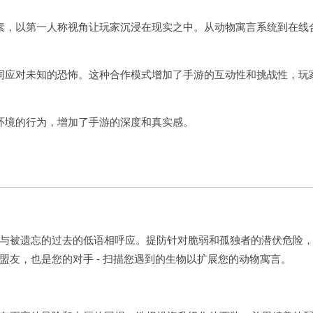
素，以第一人称视角让玩家沉浸在现实之中。从动物寓言系统到在线
同应对未知的恐怖。这种合作模式增加了手游的互动性和挑战性，玩
环境的行为，增加了手游的深度和真实感。
与被遗忘的过去的低语相呼应。提防针对脆弱和孤独者的潜伏危险
友，也是您的对手 - 扫描您遇到的生物以扩展您的动物寓言。