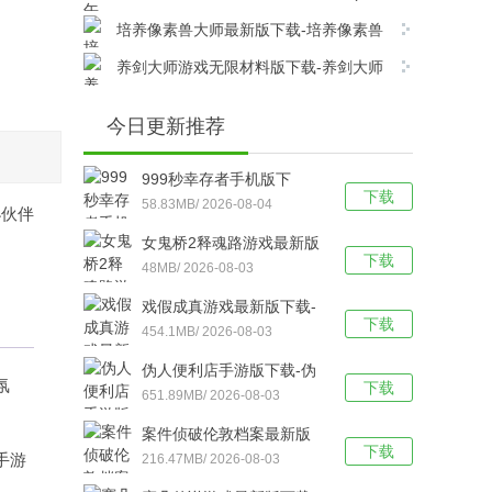
At Midnight)中文版 v10.1安卓版下载
培养像素兽大师最新版下载-培养像素兽
大师v1.4.5安卓版下载
养剑大师游戏无限材料版下载-养剑大师
最新版 v2.6.5安卓版下载
今日更新推荐
999秒幸存者手机版下
下载
载-999秒幸存者无限天赋
58.83MB/ 2026-08-04
小伙伴
版v0.0406安卓版下载
女鬼桥2释魂路游戏最新版
下载
下载-女鬼桥2释魂路最新版
48MB/ 2026-08-03
v9.6.0安卓版下载
戏假成真游戏最新版下载-
下载
戏假成真官方版 v7.0.9安
454.1MB/ 2026-08-03
卓版下载
伪人便利店手游版下载-伪
氛
下载
人便利店最新版 v1.0安卓
651.89MB/ 2026-08-03
版下载
案件侦破伦敦档案最新版
下载
手游
下载-案件侦破伦敦档案
216.47MB/ 2026-08-03
v1.0.0安卓版下载