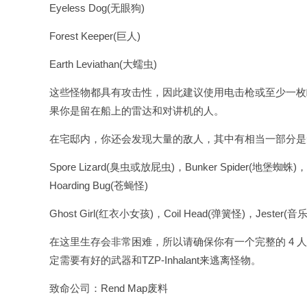
Eyeless Dog(无眼狗)
Forest Keeper(巨人)
Earth Leviathan(大蠕虫)
这些怪物都具有攻击性，因此建议使用电击枪或至少一枚
果你是留在船上的雷达和对讲机的人。
在宅邸内，你还会发现大量的敌人，其中有相当一部分是
Spore Lizard(臭虫或放屁虫)，Bunker Spider(地堡蜘蛛)
Hoarding Bug(苍蝇怪)
Ghost Girl(红衣小女孩)，Coil Head(弹簧怪)，Jester(音
在这里生存会非常困难，所以请确保你有一个完整的 4
定需要有好的武器和TZP-Inhalant来逃离怪物。
致命公司：Rend Map废料