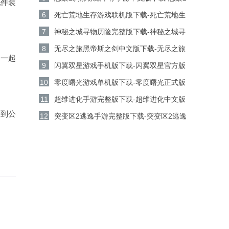
配件装
刹那惊颤完整版 v1.1android版下载
6
死亡荒地生存游戏联机版下载-死亡荒地生
存（Dead Wasteland Survival）中文版
7
神秘之城寻物历险完整版下载-神秘之城寻
v1.0.7.328安卓版下载
物历险（Hidden City）移动版v1.99.9900安
8
无尽之旅黑帝斯之剑中文版下载-无尽之旅
，一起
卓版下载
黑帝斯之剑移动版v2.00.30android版下载
9
闪翼双星游戏手机版下载-闪翼双星官方版
v1.0安卓版下载
10
零度曙光游戏单机版下载-零度曙光正式版
v1.1.0android版下载
11
超维进化手游完整版下载-超维进化中文版
达到公
v0.6.120android版下载
12
突变区2逃逸手游完整版下载-突变区2逃逸
(Mutant Zone 2)官网版v8.1安卓版下载