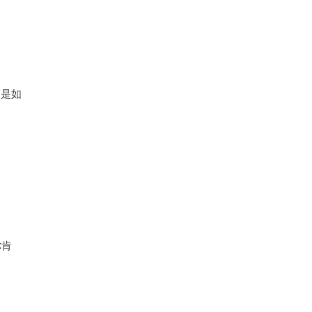
别是如
你肯