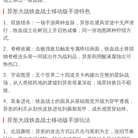
地上杀出一条血路。
异形大战铁血战士移动版手游特色
1、双族猎杀：一场手游两种血脉，异形在通风管道中无声潜
行，铁血战士在树冠上开启热成像，同一张地图两种狩猎方
式。
2、脊椎收藏：击败强敌后触发专属终结画面，铁血战士将猎
物脊椎连头骨一同拔出作为战利品，异形则用酸液腐蚀出可
怖伤口。
3、宇宙图景：五个世界二十四道关卡构建出完整的星际战
场，从人类殖民地的废墟到异形母巢深处，场景转换目不暇
接。
4、装备进化：铁血战士的面具从基础视觉升级为穿甲透视，
异形的利爪从划伤皮肤进化到撕裂装甲，成长感贯穿始终。
异形大战铁血战士移动版手游玩法
1、近战撕咬：异形的攻击方式以爪击与尾刺为主，连招节奏