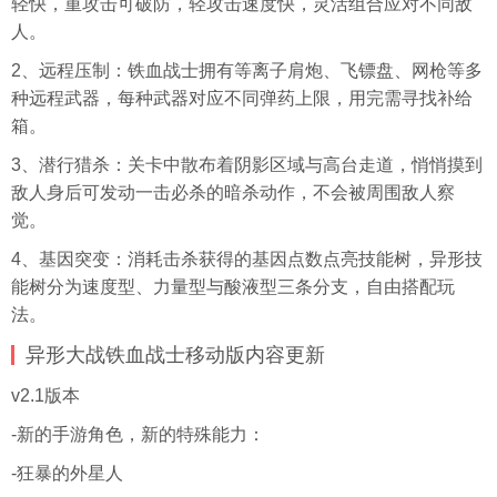
轻快，重攻击可破防，轻攻击速度快，灵活组合应对不同敌
人。
2、远程压制：铁血战士拥有等离子肩炮、飞镖盘、网枪等多
种远程武器，每种武器对应不同弹药上限，用完需寻找补给
箱。
3、潜行猎杀：关卡中散布着阴影区域与高台走道，悄悄摸到
敌人身后可发动一击必杀的暗杀动作，不会被周围敌人察
觉。
4、基因突变：消耗击杀获得的基因点数点亮技能树，异形技
能树分为速度型、力量型与酸液型三条分支，自由搭配玩
法。
异形大战铁血战士移动版内容更新
v2.1版本
-新的手游角色，新的特殊能力：
-狂暴的外星人