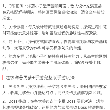
1、Q萌画风：洋葱小子造型圆润可爱，敌人设计充满童趣，
色彩搭配鲜艳明快，整体画面风格轻松治愈，适合全年龄段
玩家。
2、关卡惊喜：每关设计暗藏隐藏通道与奖励，探索过程中随
时可能触发意外惊喜，增加冒险过程的趣味性与探索欲。
3、易上手性：操作方式简洁直观，仅需掌握跳跃与攻击基础
动作，无需复杂操作即可享受横版闯关的乐趣。
4、能力多样：洋葱小子可解锁多种特殊能力，从高空跳跃到
攻击强化，每种能力带来不同游玩体验，适配多样关卡挑
战。
超级洋葱男孩+手游完整版手游玩法
1、关卡闯关：操控洋葱小子穿越各类关卡，避开陷阱击败敌
人，收集足够金币并抵达终点，完成关卡挑战解锁新区域。
2、Boss 挑战：在每大关终点与专属 Boss 展开对决，观察
其攻击规律寻找破绽，运用能力与武器击败 Boss 推进剧情。