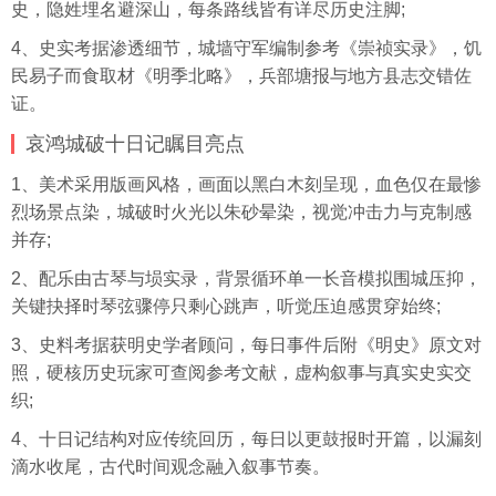
史，隐姓埋名避深山，每条路线皆有详尽历史注脚;
4、史实考据渗透细节，城墙守军编制参考《崇祯实录》，饥
民易子而食取材《明季北略》，兵部塘报与地方县志交错佐
证。
哀鸿城破十日记瞩目亮点
1、美术采用版画风格，画面以黑白木刻呈现，血色仅在最惨
烈场景点染，城破时火光以朱砂晕染，视觉冲击力与克制感
并存;
2、配乐由古琴与埙实录，背景循环单一长音模拟围城压抑，
关键抉择时琴弦骤停只剩心跳声，听觉压迫感贯穿始终;
3、史料考据获明史学者顾问，每日事件后附《明史》原文对
照，硬核历史玩家可查阅参考文献，虚构叙事与真实史实交
织;
4、十日记结构对应传统回历，每日以更鼓报时开篇，以漏刻
滴水收尾，古代时间观念融入叙事节奏。