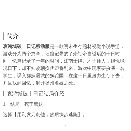
简介
哀鸿城破十日记移动版
是一款明末生存题材视觉小说手游，
游戏分为两个篇章，记篇记录的了崇祯帝自缢后的十日时
间，忆篇记录了十年的时间，江南士绅、才子佳人，担忧境
况日下，却不知改朝换代即将到来。游戏中玩家要扮演一名
学生，误入群妖屠城的狮驼国，在这十日里努力生存下去，
并且找到回忆，解开扬州名妓之死。
哀鸿城破十日记结局介绍
1、结局：死于鹰妖一
选择【用剃发刀刺他，然后快步逃跑】。