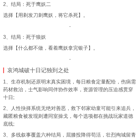
2、结局：死于鹰妖二
选择【用剃发刀刺鹰妖，将它杀死】。
3、结局：死于狼妖
选择【什么都不做，看着鹰妖拿完银子】。
哀鸿城破十日记独到之处
1、生存机制还原明末真实困境，每日粮食定量配给，伤病需
药材救治，士气影响同伴协作效率，资源管理的压迫感贯穿
十日;
2、人性抉择系统无绝对善恶，救下邻家幼童可能引来追兵，
藏匿粮食被发现则遭同室操戈，每个选项都在挑战玩家道德
底线;
3、多线叙事覆盖六种结局，屈膝投降得苟活，壮烈殉城留青