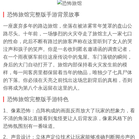
恐怖旅馆完整版手游背景故事
一座废弃多年的路边旅馆，坐落在被浓雾常年笼罩的盘山公
路尽头。十年前，一场惨烈的火灾夺走了旅馆主人一家七口
的性命，此后不断有路过的旅客声称在这里听到了女人的哭
泣声和孩子的笑声。你是一名收到匿名邀请函的调查记者，
在一个雨夜驱车前往这座传说中的鬼屋。车门落锁的瞬间，
身后的大门自动打开了。旅馆内部保持着火灾发生前的模
样，每一间客房里都保留着当年的物品，唯独少了七具尸体
的下落。你必须在天亮之前找出这场悲剧背后的真相，否则
你将成为第八个永远留在这里的人。
恐怖旅馆完整版手游特色
1、像素恐怖：点阵构成的画面反而放大了玩家的想象力，看
不清的角落比直接看到鬼怪更让人后背发凉，像素风格下的
恐怖氛围别有一番味道。
2、声音设计：立体声定位技术让玩家能够准确判断脚步声的