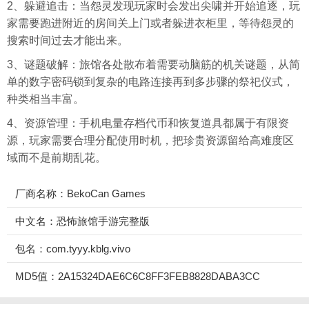
2、躲避追击：当怨灵发现玩家时会发出尖啸并开始追逐，玩
家需要跑进附近的房间关上门或者躲进衣柜里，等待怨灵的
搜索时间过去才能出来。
3、谜题破解：旅馆各处散布着需要动脑筋的机关谜题，从简
单的数字密码锁到复杂的电路连接再到多步骤的祭祀仪式，
种类相当丰富。
4、资源管理：手机电量存档代币和恢复道具都属于有限资
源，玩家需要合理分配使用时机，把珍贵资源留给高难度区
域而不是前期乱花。
厂商名称：‌BekoCan Games
中文名：恐怖旅馆手游完整版
包名：com.tyyy.kblg.vivo
MD5值：2A15324DAE6C6C8FF3FEB8828DABA3CC