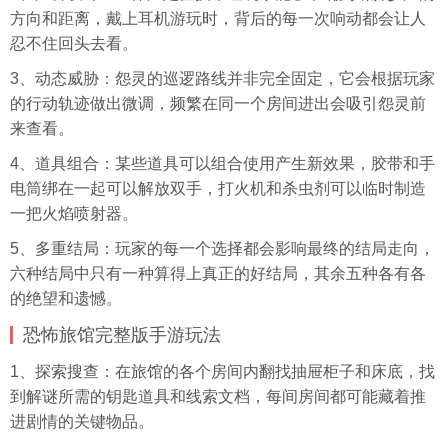
方向和距离，戴上耳机游玩时，背后的每一次响动都会让人
忍不住回头去看。
3、动态威胁：怨灵的巡逻路线并非完全固定，它会根据玩家
的行动轨迹做出微调，频繁在同一个房间进出会吸引怨灵前
来查看。
4、道具组合：某些道具可以组合使用产生新效果，胶带和手
电筒绑在一起可以解放双手，打火机和杀虫剂可以临时制造
一把火焰喷射器。
5、多重结局：玩家的每一个选择都会影响最终的结局走向，
六种结局中只有一种算得上真正的好结局，其余五种各有各
的绝望和遗憾。
恐怖旅馆完整版手游玩法
1、探索搜查：在旅馆的各个房间内翻找抽屉柜子和床底，找
到解谜所需的钥匙道具和线索文档，每间房间都可能藏着推
进剧情的关键物品。