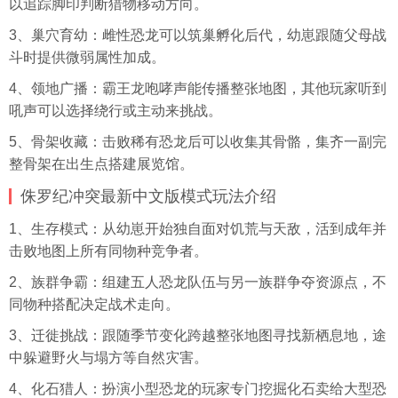
以追踪脚印判断猎物移动方向。
3、巢穴育幼：雌性恐龙可以筑巢孵化后代，幼崽跟随父母战
斗时提供微弱属性加成。
4、领地广播：霸王龙咆哮声能传播整张地图，其他玩家听到
吼声可以选择绕行或主动来挑战。
5、骨架收藏：击败稀有恐龙后可以收集其骨骼，集齐一副完
整骨架在出生点搭建展览馆。
侏罗纪冲突最新中文版模式玩法介绍
1、生存模式：从幼崽开始独自面对饥荒与天敌，活到成年并
击败地图上所有同物种竞争者。
2、族群争霸：组建五人恐龙队伍与另一族群争夺资源点，不
同物种搭配决定战术走向。
3、迁徙挑战：跟随季节变化跨越整张地图寻找新栖息地，途
中躲避野火与塌方等自然灾害。
4、化石猎人：扮演小型恐龙的玩家专门挖掘化石卖给大型恐