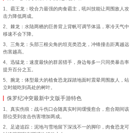
1、霸王龙：咬合力最强的肉食霸主，吼叫技能让周围敌人攻
击力降低两成。
2、棘龙：水陆两栖的巨兽背上背帆可调节体温，寒冷天气中
移速不会下降。
3、三角龙：头部三根尖角的坦克类恐龙，冲锋撞击距离越远
伤害越高。
4、迅猛龙：速度最快的群居猎手，身边每多一只同类暴击率
提升百分之五。
5、腕龙：体型最大的植食恐龙踩踏地面时震晕周围敌人，站
立时能吃到高处的树叶。
侏罗纪冲突最新中文版手游特色
1、真实伤痕：战斗伤口会随真实时间缓慢愈合，愈合期间该
部位受到攻击伤害增加两成。
2、足迹追踪：泥地与雪地留下深浅不一的脚印，肉食恐龙可