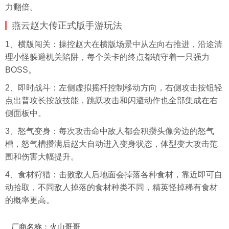
力翻倍。
燕云赵大传正式版手游玩法
1、横版闯关：操控赵大在横版场景中从左向右推进，沿途清
理小怪躲避机关陷阱，每个关卡的终点都镇守着一只强力
BOSS。
2、即时战斗：左侧虚拟摇杆控制移动方向，右侧攻击按钮轻
点出普攻长按放技能，跳跃攻击和闪避动作也全部集成在右
侧面板中。
3、怒气变身：每次攻击命中敌人都会积攒
头像
旁边的怒气
槽，怒气槽攒满后赵大自动进入变身状态，体型变大攻击范
围和伤害大幅提升。
4、食材狩猎：击败敌人后地面会掉落各种食材，靠近即可自
动拾取，不同敌人掉落的食材种类不同，精英怪掉稀有食材
的概率更高。
厂商名称：火山哥哥