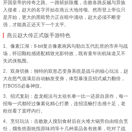
开国皇帝的传奇之路。一路斩妖除魔，击败各路反贼与异族
入侵者，赵大的名字开始在燕云大地传颂。然而登上帝位只
是开始，更大的黑暗势力正在暗中涌动，赵大必须不断变
强，才能真正还天下一个太平。
燕云赵大传正式版手游特色
1、像素江湖：8-bit复古像素画风勾勒出五代乱世的市井与战
场，怀旧颗粒感搭配精致光影特效，既有童年街机味道又不
失武侠氛围。
2、双身切换：独特的双形态变身系统是战斗的核心玩法，赵
大在怒气值满后自动触发变身，体型暴涨且招式威力翻倍，
打BOSS必备神技。
3、招式复刻：盘龙棍法与太祖长拳一比一还原自原作，每一
招每一式都经过像素化精心打磨，连招流畅打击感十足，老
粉丝看了直呼内行。
4、烹饪玩法：击败敌人搜刮食材后在火堆大锅旁自由组合烹
饪，熘鱼焙面吮指原味鸡等十几种菜品各有效果，吃对了战