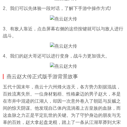
2、我们可以先体验一段对话，了解下手游中操作方式!
3、有敌人靠近，点击屏幕右侧的这些按键就可以与敌人进行
战斗。
4、我们的赵大哥还可以进行变身，战斗力更加强大。
燕云赵大传正式版手游背景故事
五代十国末年，燕云十六州烽火连天，各方势力割据混战，
百姓流离失所。一位身材魁梧、性格豪迈的男子赵大，本是
在市井中混迹的江湖人，却因一次意外卷入了朝廷与反贼之
间的惊天阴谋。他发现自己体内流淌着上古皇族的血脉，而
这血脉之力正是平定乱世的关键。为了守护身边的朋友与无
辜的百姓，赵大拿起盘龙棍，踏上了一条从江湖草莽到大宋