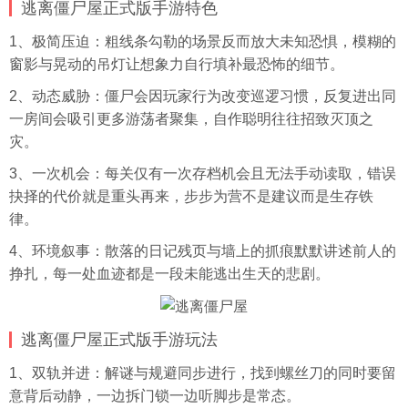
逃离僵尸屋正式版手游特色
1、极简压迫：粗线条勾勒的场景反而放大未知恐惧，模糊的
窗影与晃动的吊灯让想象力自行填补最恐怖的细节。
2、动态威胁：僵尸会因玩家行为改变巡逻习惯，反复进出同
一房间会吸引更多游荡者聚集，自作聪明往往招致灭顶之
灾。
3、一次机会：每关仅有一次存档机会且无法手动读取，错误
抉择的代价就是重头再来，步步为营不是建议而是生存铁
律。
4、环境叙事：散落的日记残页与墙上的抓痕默默讲述前人的
挣扎，每一处血迹都是一段未能逃出生天的悲剧。
逃离僵尸屋正式版手游玩法
1、双轨并进：解谜与规避同步进行，找到螺丝刀的同时要留
意背后动静，一边拆门锁一边听脚步是常态。