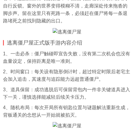
自行反锁。窗外的世界变得模糊不清，走廊深处传来拖沓的
脚步声。留在这里只有死路一条，必须赶在僵尸将每一条退
路堵死之前找到隐藏的出口。
逃离僵尸屋正式版手游内容介绍
1、一击必杀：僵尸触碰即宣告失败，没有第二次机会也没有
血量设定，保持距离是唯一准则。
2、时间窗口：每关设有隐形倒计时，超过特定时限后老宅主
会加入追击，其速度与追踪能力远超普通僵尸。
3、道具保留：成功逃脱后可保留背包内一件非关键道具进入
下一关，谨慎选择能减轻后续关卡压力。
4、随机布局：每次开局所有钥匙位置与谜题解法重新生成，
背板通关的念想从一开始就被掐灭。