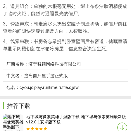
2、道具组合：单独的木棍毫无用处，绑上布条沾取酒精便成
了临时火炬，能暂时逼退畏光的僵尸。
3、诱敌声东：朝走廊尽头扔出空罐子制造响动，趁僵尸前往
查看的间隙快速穿过相反方向，以智取胜。
4、线索串联：书房备忘录提到卧室壁画后有密道，储藏室清
单显示阁楼钥匙在冰箱冷冻层，信息整合决定生死。
厂商名称：济宁智颖网络科技有限公司
中文名：逃离僵尸屋手游正式版
包名：cyou.joiplay.runtime.ruffle.cjjsw
推荐下载
地下城与像素英雄手游版下载-地下城与像素英雄最新版
v12.6.1安卓版下载