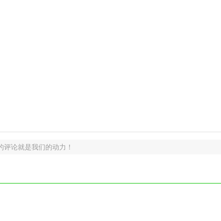
的评论就是我们的动力！