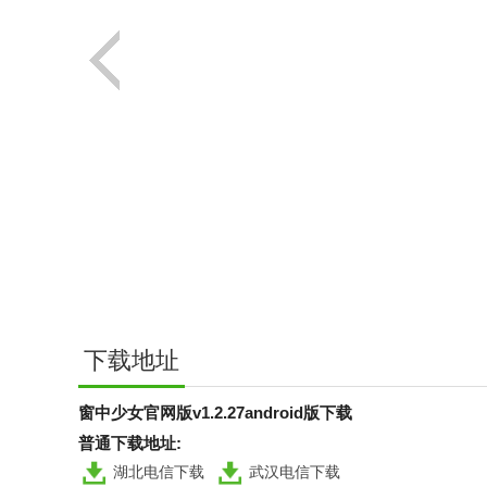
下载地址
窗中少女官网版v1.2.27android版下载
普通下载地址:
湖北电信下载
武汉电信下载