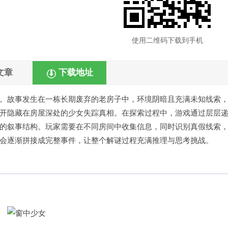
使用二维码下载到手机
文章
下载地址
。故事发生在一栋长期废弃的老房子中，环境阴暗且充满未知线索
开隐藏在房屋深处的少女失踪真相。在探索过程中，游戏通过层层
的叙事结构。玩家需要在不同房间中收集信息，同时识别真假线索
会逐渐拼接成完整事件，让整个解谜过程充满推理与思考挑战。