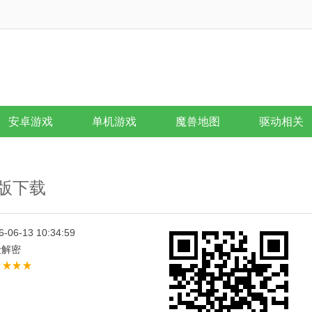
安卓游戏
单机游戏
魔兽地图
驱动相关
id版下载
6-06-13 10:34:59
险解密