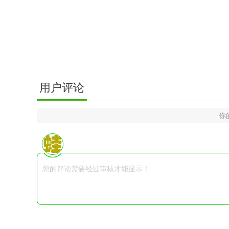
用户评论
你