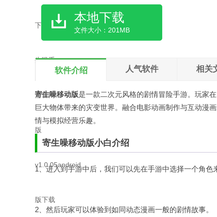
本地下载
文件大小：201MB
人气软件
相关
软件介绍
寄生噪移动版
是一款二次元风格的剧情冒险手游。玩家在
巨大物体带来的灾变世界。融合电影动画制作与互动
漫画
情与模拟经营乐趣。
寄生噪移动版小白介绍
1、进入到手游中后，我们可以先在手游中选择一个角色
2、然后玩家可以体验到如同动态漫画一般的剧情故事。