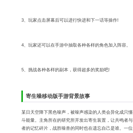
3、玩家点击屏幕后可以进行快进和下一话等操作!
4、玩家还可以在手游中抽取各种各样的角色加入阵容。
5、挑战各种各样的副本，获得超多的奖励吧!
寄生噪移动版手游背景故事
某日天空降下黑色噪声，被噪声感染的人类会异化成只懂
斗能量。主角所在的研究所开发出寄生装置，让共鸣者与
者的记忆碎片，战胜噪兽的同时也在遗忘自己是谁。一位