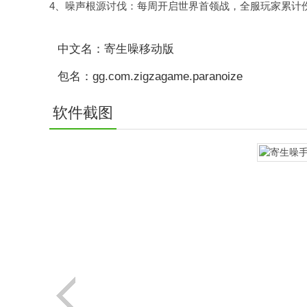
4、噪声根源讨伐：每周开启世界首领战，全服玩家累计
中文名：寄生噪移动版
包名：gg.com.zigzagame.paranoize
软件截图