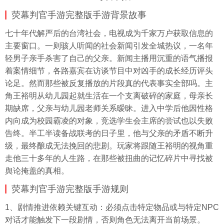
荧幕判官手游完整版手游背景故事
七十年代解严后的台湾社会，电视成为千家万户获取信息的
主要窗口。一则骇人听闻的社会新闻引发全城热议，一名年
轻男子亲手杀害了自己的父亲。新闻主播用沉重的语气播报
着案情细节，各路嘉宾在访谈节目中对凶手的成长经历评头
论足。然而那些被反复播放的片段真的代表事实全部吗。主
角王裕明从幼儿园起就生活在一个支离破碎的家庭，母亲长
期缺席，父亲与幼儿园老师关系暧昧。进入中学后他因性格
内向成为校园霸凌的对象，竞选学生会主席的尝试也以失败
告终。半工半读备战联考的日子里，他与父亲的矛盾不断升
级，最终酿成无法挽回的悲剧。玩家将跟随王裕明的视角重
走他三十多年的人生路，在那些被扭曲的记忆碎片中寻找被
舆论掩盖的真相。
荧幕判官手游完整版手游规则
1、剧情推进依赖关键互动：必须点击特定物品或与特定NPC
对话才能触发下一段剧情，否则角色无法离开当前场景。