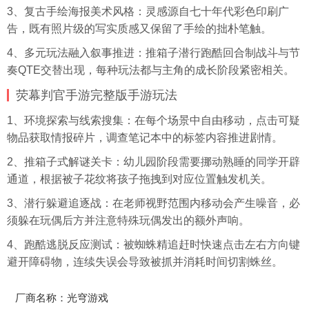
3、复古手绘海报美术风格：灵感源自七十年代彩色印刷广
告，既有照片级的写实质感又保留了手绘的拙朴笔触。
4、多元玩法融入叙事推进：推箱子潜行跑酷回合制战斗与节
奏QTE交替出现，每种玩法都与主角的成长阶段紧密相关。
荧幕判官手游完整版手游玩法
1、环境探索与线索搜集：在每个场景中自由移动，点击可疑
物品获取情报碎片，调查笔记本中的标签内容推进剧情。
2、推箱子式解谜关卡：幼儿园阶段需要挪动熟睡的同学开辟
通道，根据被子花纹将孩子拖拽到对应位置触发机关。
3、潜行躲避追逐战：在老师视野范围内移动会产生噪音，必
须躲在玩偶后方并注意特殊玩偶发出的额外声响。
4、跑酷逃脱反应测试：被蜘蛛精追赶时快速点击左右方向键
避开障碍物，连续失误会导致被抓并消耗时间切割蛛丝。
厂商名称：光穹游戏