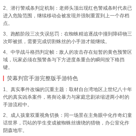
2、潜行警戒条判定机制：老师头顶出现红色警戒条时代表已
进入危险范围，继续移动会被发现并强制重置到上一个存档
点。
3、跑酷阶段三次失误惩罚：在蜘蛛精追逐战中撞到障碍物三
次即被抓，需要完成切割蛛丝的小手游才能继续。
4、中学战斗格挡判定帧：敌人的攻击存在短暂的黄色预警区
域，玩家必须在预警条与下方进度条重合的瞬间按下格挡
键。
荧幕判官手游完整版手游特色
1、真实事件改编的沉重主题：取材自台湾地区上世纪八十年
代的真实凶杀案件，将舆论暴力与家庭悲剧浓缩进两小时的
手游流程中。
2、成人孩童双重视角切换：同一场景在主角眼中化作奇幻童
话世界，罚站的学生变成被蜘蛛丝缠绕的猎物，办公室化作
阴森地牢。