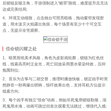
后锁链反噬主角，手游强制进入“赎罪”路线，难度提升且无法
达成完美结局;
4、环境互动细致，点击烛台可照亮暗格，拖动窗帘发现密
道，用水泼灭火焰露出焦痕，每个场景有至少十个可交互
点，无提示全凭观察。
偿命锁闪耀之处
1、暗黑剪纸美术风格，角色为皮影戏轮廓，锁链为红色丝
线，线索高亮时泛金光，死亡回放采用墨水晕染特效，压抑
氛围到位;
2、音乐为古筝与二胡交替，推理时播放快板，锁定凶手时突
然静音一秒再爆出唢呐，惊吓效果出色，支持耳机方位提示
线索方向;
3、每个凶手有独立“偿命”动画，例如吊死鬼用锁链勒颈，溺
死鬼用水淹，动画可跳过但首次观看无法跳过，增强代入感;