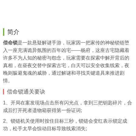
简介
偿命锁
是一款悬疑解谜手游，玩家因一把家传的神秘锁链堕
入一座充满诡异氛围的百年凶宅——杨府，这座古宅隐藏着
许多不为人知的秘密与怨念，玩家需要在探索中解开背后的
真相，在昼夜交替中探索古宅，白天可以安全收集线索，夜
晚则躲避鬼魂的威胁，通过解谜和寻找关键道具来推进剧
情。
偿命锁通关要诀
1、开局在案发现场点击所有闪光点，拿到三把钥匙碎片，合
成后打开死者遗物箱获得第一份证词;
2、锁链机关使用时按住目标三秒，锁链会变红表示锁定成
功，松手太早会惊动目标导致线索消失;