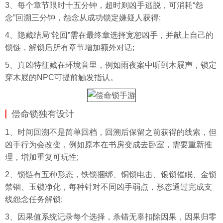
3、每个章节限时十五分钟，超时则凶手逃脱，可消耗“怨
念”回溯三分钟，怨念从成功锁定嫌疑人获得;
4、隐藏结局“轮回”需在最终章选择宽恕凶手，并献上自己的
锁链，解锁后所有章节增加额外对话;
5、真凶特征藏在环境音里，例如雨夜案中听到木屐声，锁定
穿木屐的NPC可提前触发指认。
偿命锁独有设计
1、时间回溯不是简单回档，回溯后保留之前获得的线索，但
凶手行为会改变，例如原本在书房变成去卧室，需要重新推
理，增加重复可玩性;
2、锁链有五种形态，铁锁捆绑、铜锁电击、银锁催眠、金锁
禁锢、玉锁净化，每种针对不同凶手弱点，形态通过完成支
线怨念任务解锁;
3、因果值系统记录每个选择，杀错无辜扣除因果，因果归零