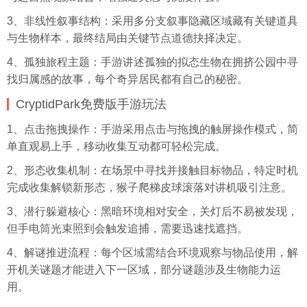
3、非线性叙事结构：采用多分支叙事隐藏区域藏有关键道具
与生物样本，最终结局由关键节点道德抉择决定。
4、孤独旅程主题：手游讲述孤独的拟态生物在拥挤公园中寻
找归属感的故事，每个奇异居民都有自己的秘密。
CryptidPark免费版手游玩法
1、点击拖拽操作：手游采用点击与拖拽的触屏操作模式，简
单直观易上手，移动收集互动都可轻松完成。
2、形态收集机制：在场景中寻找并接触目标物品，特定时机
完成收集解锁新形态，猴子爬梯皮球滚落对讲机吸引注意。
3、潜行躲避核心：黑暗环境相对安全，关灯后不易被发现，
但手电筒光束照到会触发追捕，需要迅速找遮挡。
4、解谜推进流程：每个区域需结合环境观察与物品使用，解
开机关谜题才能进入下一区域，部分谜题涉及生物能力运
用。