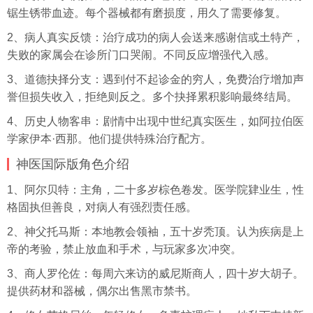
锯生锈带血迹。每个器械都有磨损度，用久了需要修复。
2、病人真实反馈：治疗成功的病人会送来感谢信或土特产，
失败的家属会在诊所门口哭闹。不同反应增强代入感。
3、道德抉择分支：遇到付不起诊金的穷人，免费治疗增加声
誉但损失收入，拒绝则反之。多个抉择累积影响最终结局。
4、历史人物客串：剧情中出现中世纪真实医生，如阿拉伯医
学家伊本·西那。他们提供特殊治疗配方。
神医国际版角色介绍
1、阿尔贝特：主角，二十多岁棕色卷发。医学院肄业生，性
格固执但善良，对病人有强烈责任感。
2、神父托马斯：本地教会领袖，五十岁秃顶。认为疾病是上
帝的考验，禁止放血和手术，与玩家多次冲突。
3、商人罗伦佐：每周六来访的威尼斯商人，四十岁大胡子。
提供药材和器械，偶尔出售黑市禁书。