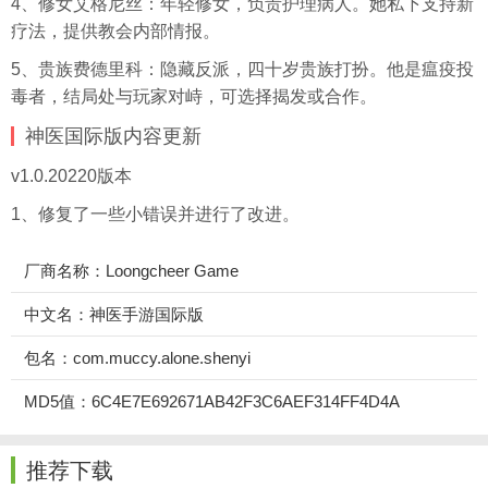
4、修女艾格尼丝：年轻修女，负责护理病人。她私下支持新
疗法，提供教会内部情报。
5、贵族费德里科：隐藏反派，四十岁贵族打扮。他是瘟疫投
毒者，结局处与玩家对峙，可选择揭发或合作。
神医国际版内容更新
v1.0.20220版本
1、修复了一些小错误并进行了改进。
厂商名称：Loongcheer Game
中文名：神医手游国际版
包名：com.muccy.alone.shenyi
MD5值：6C4E7E692671AB42F3C6AEF314FF4D4A
推荐下载