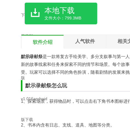
本地下载
文件大小：799.3MB
人气软件
相关
软件介绍
默示录献祭
是一款将复古手绘美学、多分支叙事与第一人
新的故事线索和任务来探索不同的情节和场景。每个故事
受。玩家可以选择不同的角色扮演，随着剧情的发展来挑
默示录献祭怎么玩
1、探索场景，获得物品时，可以点击右下角书本图标进
2、书本内含有
日志
、支线、道具、地图等分类。