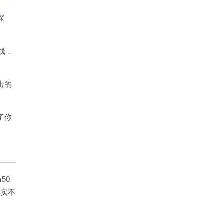
探
线，
击的
了你
50
扎实不