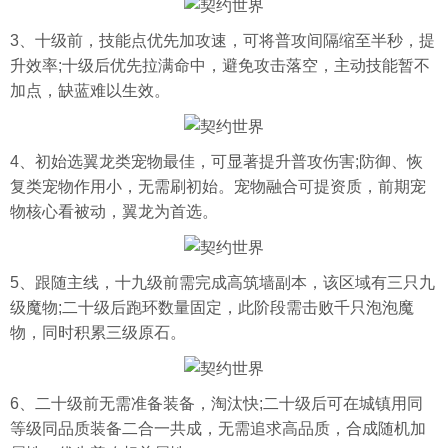
3、十级前，技能点优先加攻速，可将普攻间隔缩至半秒，提
升效率;十级后优先拉满命中，避免攻击落空，主动技能暂不
加点，缺蓝难以生效。
4、初始选翼龙类宠物最佳，可显著提升普攻伤害;防御、恢
复类宠物作用小，无需刷初始。宠物融合可提资质，前期宠
物核心看被动，翼龙为首选。
5、跟随主线，十九级前需完成高筑墙副本，该区域有三只九
级魔物;二十级后跑环数量固定，此阶段需击败千只泡泡魔
物，同时积累三级原石。
6、二十级前无需准备装备，淘汰快;二十级后可在城镇用同
等级同品质装备二合一共成，无需追求高品质，合成随机加