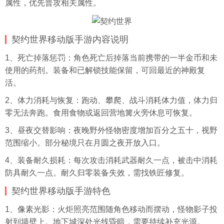
属性，优先普攻相关属性。
契约世界移动版手游内容说明
1、死亡掉落惩罚：角色死亡后掉落当前携带的一半金币和未
使用的药剂。装备和已解锁技能保留，可回最近的神殿复
活。
2、体力消耗与恢复：跑动、攀爬、战斗消耗体力值，体力归
零无法奔跑。食用食物或返回营地篝火旁休息可恢复。
3、昼夜交替影响：夜晚野外怪物密度增加百分之五十，视野
范围缩小。部分秘境只在月圆之夜开放入口。
4、装备耐久损耗：每次攻击消耗武器耐久一点，被击中消耗
防具耐久一点。耐久归零装备失效，需找铁匠修复。
契约世界移动版手游特色
1、像素光影：火炬照亮范围随角色移动而摆动，怪物影子投
射到墙壁上。地下城深处光线昏暗，需要持续补充光源。