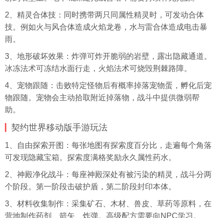
2、精灵合体技：同时携带两只同属性精灵时，可发动合体
技。例如火与风合体造成火焰龙卷，水与雷合体造成电击暴
雨。
3、地形破坏效果：炸弹可炸开脆弱的岩壁，露出隐藏通道。
冰冻法术可冻结水面行走，火焰法术可烧毁荆棘路障。
4、宠物跟随：击败特定怪物后有概率掉落宠物蛋，孵化后宠
物跟随。宠物会主动拾取附近掉落物，战斗中提供微弱帮
助。
契约世界移动版手游玩法
1、自由探索开图：每张地图有探索度百分比，走遍每个角落
可发现隐藏宝箱。探索度满格奖励永久属性药水。
2、神殿净化战斗：每座神殿深处有被污染的精灵，战斗分两
个阶段。第一阶段击破护盾，第二阶段封印本体。
3、材料收集制作：
采集
矿石、木材、兽皮、草药等原料，在
营地制作药剂、箭矢、炸弹。高级配方需要向NPC学习。