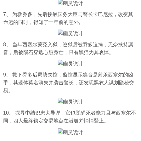
7、 为救乔多，先后接触国务大臣与警长卡巴尼拉，改变其
命运的同时，得知了十年前的意外。
8、 当年西塞尔蒙冤入狱，逃狱后被乔多追捕，无奈挟持凛
音，后被陨石穿透心脏身亡，只有黑猫为其哀悼。
9、 救下乔多后局势失控，监控显示凛音是射杀西塞尔的凶
手，其遗体莫名消失并袭击警长，还发现黑衣人谋划隐秘交
易。
10、 探寻中结识忠犬导弹，它也觉醒死者能力且与西塞尔不
同，四人最终锁定交易地点在潜艇并悄悄登上。