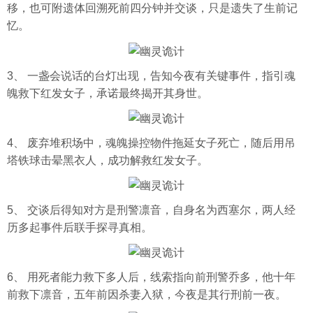
移，也可附遗体回溯死前四分钟并交谈，只是遗失了生前记
忆。
3、 一盏会说话的台灯出现，告知今夜有关键事件，指引魂
魄救下红发女子，承诺最终揭开其身世。
4、 废弃堆积场中，魂魄操控物件拖延女子死亡，随后用吊
塔铁球击晕黑衣人，成功解救红发女子。
5、 交谈后得知对方是刑警凛音，自身名为西塞尔，两人经
历多起事件后联手探寻真相。
6、 用死者能力救下多人后，线索指向前刑警乔多，他十年
前救下凛音，五年前因杀妻入狱，今夜是其行刑前一夜。