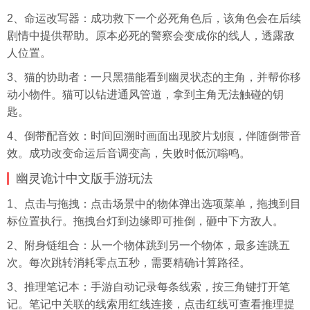
2、命运改写器：成功救下一个必死角色后，该角色会在后续
剧情中提供帮助。原本必死的警察会变成你的线人，透露敌
人位置。
3、猫的协助者：一只黑猫能看到幽灵状态的主角，并帮你移
动小物件。猫可以钻进通风管道，拿到主角无法触碰的钥
匙。
4、倒带配音效：时间回溯时画面出现胶片划痕，伴随倒带音
效。成功改变命运后音调变高，失败时低沉嗡鸣。
幽灵诡计中文版手游玩法
1、点击与拖拽：点击场景中的物体弹出选项菜单，拖拽到目
标位置执行。拖拽台灯到边缘即可推倒，砸中下方敌人。
2、附身链组合：从一个物体跳到另一个物体，最多连跳五
次。每次跳转消耗零点五秒，需要精确计算路径。
3、推理笔记本：手游自动记录每条线索，按三角键打开笔
记。笔记中关联的线索用红线连接，点击红线可查看推理提