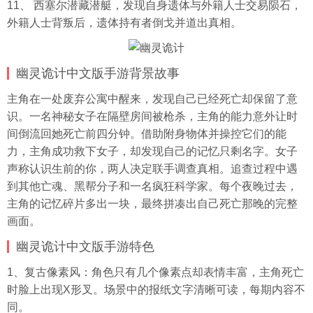
11、 西塞尔潜藏潜艇，发现自身遗体与外籍人士交易陨石，
外籍人士背叛后，遗体持有者倒戈并道出真相。
幽灵诡计中文版手游背景故事
主角在一处废弃公寓中醒来，发现自己已经死亡却保留了意
识。一名神秘女子在隔壁房间被枪杀，主角的能力意外让时
间倒流回她死亡前四分钟。借助附身物体并操控它们的能
力，主角成功救下女子，却发现自己的记忆只剩名字。女子
声称认识生前的你，两人决定联手调查真相。追查过程中遇
到其他亡魂、黑帮分子和一名疯狂科学家。每个夜晚过去，
主角的记忆碎片多出一块，最终拼凑出自己死亡那晚的完整
画面。
幽灵诡计中文版手游特色
1、复古像素风：角色只有几个像素点却表情丰富，主角死亡
时脸上出现X形叉。场景中的报纸文字清晰可读，每期内容不
同。