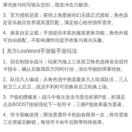
屏光效与特写镜头交织，视觉冲击力极强。
3、官方授权还原：获得上海爱丽丝幻乐团正式授权，角色设
定音乐曲目世界观高度匹配，满足核心粉丝情怀需求。
4、换装自定义观：手游提供丰富的服装更换功能，角色外观
可自由搭配，不影响属性但提升收集与展示乐趣。
东方LostWord手游版手游玩法
1、回合制指令战斗：玩家为场上三名前卫角色选择攻击或符
卡指令，确认后敌我双方同时行动，演出华丽的弹幕特效。
2、队伍六人编成：从角色池中挑选最多六人组成队伍，三人
前卫三人后卫，战况不利时可切换前后卫轮换上场。
3、P值积攒爆发：战斗中每次攻击与受击积累P值，积满后
点击BOOST按钮强化下一轮符卡，三格P值效果最为显著。
4、符卡策略使用：两张普通符卡初始各限用一次，终符需第
三次突破后解锁，每张符卡命中后附带特殊效果。