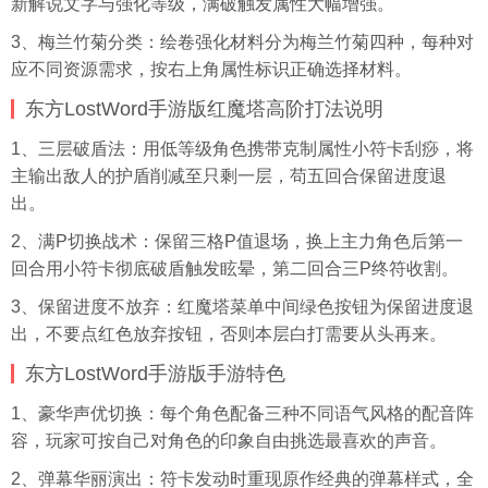
新解说文字与强化等级，满破触发属性大幅增强。
3、梅兰竹菊分类：绘卷强化材料分为梅兰竹菊四种，每种对
应不同资源需求，按右上角属性标识正确选择材料。
东方LostWord手游版红魔塔高阶打法说明
1、三层破盾法：用低等级角色携带克制属性小符卡刮痧，将
主输出敌人的护盾削减至只剩一层，苟五回合保留进度退
出。
2、满P切换战术：保留三格P值退场，换上主力角色后第一
回合用小符卡彻底破盾触发眩晕，第二回合三P终符收割。
3、保留进度不放弃：红魔塔菜单中间绿色按钮为保留进度退
出，不要点红色放弃按钮，否则本层白打需要从头再来。
东方LostWord手游版手游特色
1、豪华声优切换：每个角色配备三种不同语气风格的配音阵
容，玩家可按自己对角色的印象自由挑选最喜欢的声音。
2、弹幕华丽演出：符卡发动时重现原作经典的弹幕样式，全