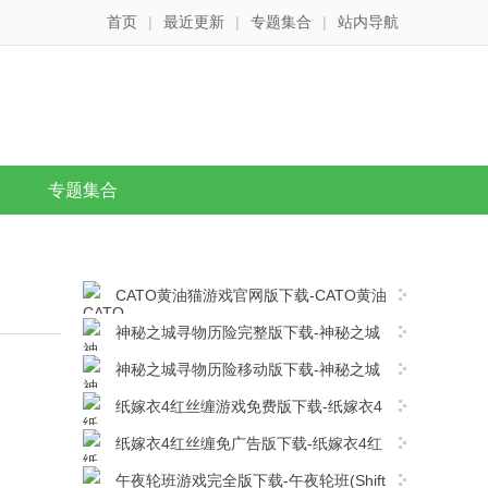
首页
|
最近更新
|
专题集合
|
站内导航
专题集合
CATO黄油猫游戏官网版下载-CATO黄油
猫手机版 v1.3安卓版下载
神秘之城寻物历险完整版下载-神秘之城
寻物历险（Hidden City）移动版v1.99.9900安
神秘之城寻物历险移动版下载-神秘之城
卓版下载
寻物历险官网版v1.99.9900安卓版下载
纸嫁衣4红丝缠游戏免费版下载-纸嫁衣4
红丝缠官网版 v1.4.0android版下载
纸嫁衣4红丝缠免广告版下载-纸嫁衣4红
丝缠九游版 v1.0.0安卓版下载
午夜轮班游戏完全版下载-午夜轮班(Shift