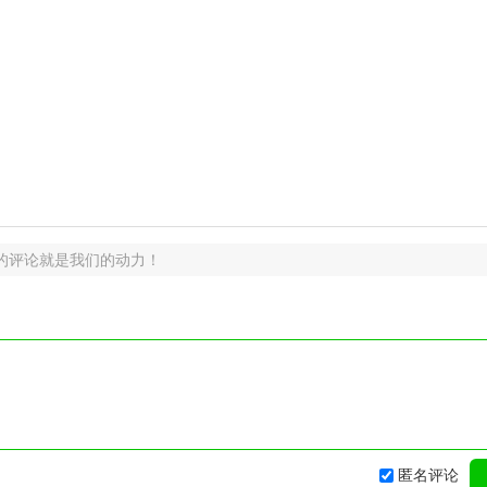
的评论就是我们的动力！
匿名评论