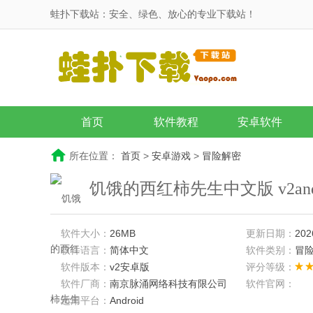
蛙扑下载站：安全、绿色、放心的专业下载站！
首页
软件教程
安卓软件
所在位置：
首页
>
安卓游戏
>
冒险解密
饥饿的西红柿先生中文版 v2and
软件大小：
26MB
更新日期：
202
软件语言：
简体中文
软件类别：
冒
软件版本：
v2安卓版
评分等级：
软件厂商：
南京脉涌网络科技有限公司
软件官网：
适用平台：
Android