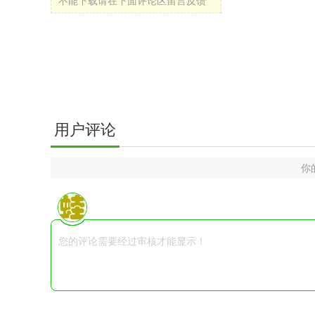
不能下载请在下面评论区留言反馈
用户评论
你