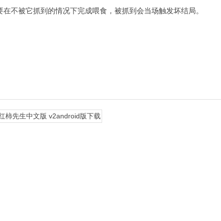
要在不被它抓到的情况下完成喂食，被抓到会当场触发坏结局。