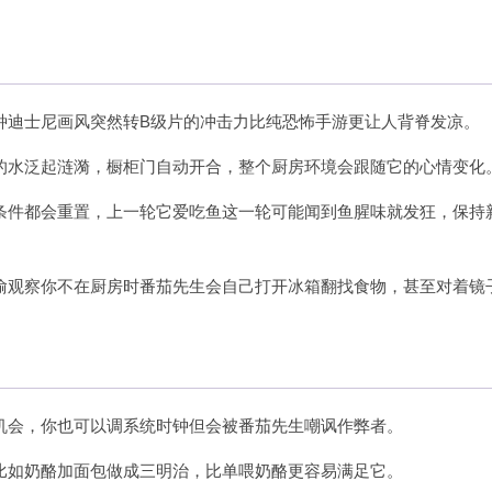
种迪士尼画风突然转B级片的冲击力比纯恐怖手游更让人背脊发凉。
的水泛起涟漪，橱柜门自动开合，整个厨房环境会跟随它的心情变化
条件都会重置，上一轮它爱吃鱼这一轮可能闻到鱼腥味就发狂，保持
偷观察你不在厨房时番茄先生会自己打开冰箱翻找食物，甚至对着镜
机会，你也可以调系统时钟但会被番茄先生嘲讽作弊者。
比如奶酪加面包做成三明治，比单喂奶酪更容易满足它。