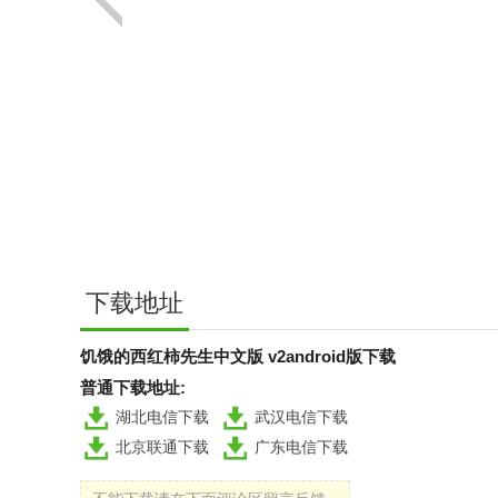
下载地址
饥饿的西红柿先生中文版 v2android版下载
普通下载地址:
湖北电信下载
武汉电信下载
北京联通下载
广东电信下载