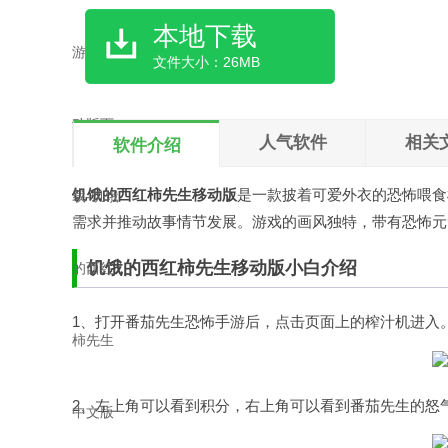
本地下载
文件大小：26MB
人气软件
相关
软件介绍
饥饿的西红柿先生移动版
是一款披着可爱外衣的恐怖喂食
需求并推动故事情节发展。游戏的画风独特，带有恐怖元
饥饿的西红柿先生移动版小白介绍
1、打开番茄先生恐怖手游后，点击页面上的榨汁机进入
2、左上角可以看到积分，右上角可以看到番茄先生的怒