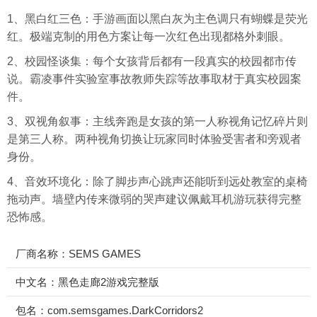
1、黑白红三色：手游画面以黑白灰为主色调只有蝴蝶是荧光
红。极端克制的用色方案让每一次红色出现都格外刺眼。
2、校园怪谈集：每个女孩背后都有一段真实的校园都市传
说。霸凌事件实验室事故教师失踪等故事取材于真实校园案
件。
3、双视角叙事：主线奔跑是女孩的第一人称视角记忆碎片则
是第三人称。两种视角切换让玩家同时体验受害者和旁观者
身份。
4、音效环境化：除了脚步声心跳声还能听到远处教室的桌椅
拖动声。墙壁内传来微弱的哭声建议佩戴耳机游玩获得完整
恐怖感。
厂商名称：SEMS GAMES
中文名：黑色走廊2游戏完整版
包名：com.semsgames.DarkCorridors2