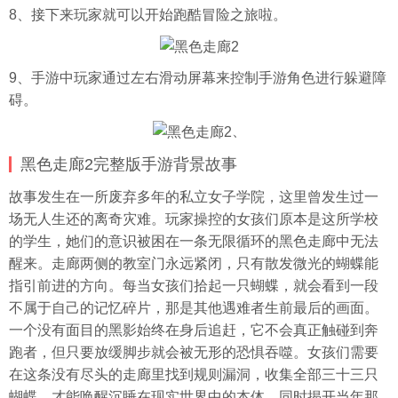
8、接下来玩家就可以开始跑酷冒险之旅啦。
9、手游中玩家通过左右滑动屏幕来控制手游角色进行躲避障
碍。
、
黑色走廊2完整版手游背景故事
故事发生在一所废弃多年的私立女子学院，这里曾发生过一
场无人生还的离奇灾难。玩家操控的女孩们原本是这所学校
的学生，她们的意识被困在一条无限循环的黑色走廊中无法
醒来。走廊两侧的教室门永远紧闭，只有散发微光的蝴蝶能
指引前进的方向。每当女孩们拾起一只蝴蝶，就会看到一段
不属于自己的记忆碎片，那是其他遇难者生前最后的画面。
一个没有面目的黑影始终在身后追赶，它不会真正触碰到奔
跑者，但只要放缓脚步就会被无形的恐惧吞噬。女孩们需要
在这条没有尽头的走廊里找到规则漏洞，收集全部三十三只
蝴蝶，才能唤醒沉睡在现实世界中的本体，同时揭开当年那