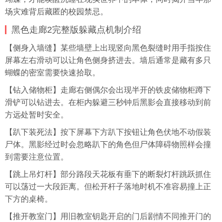
场灾难背后藏匿的校园禁忌。
黑色走廊2完整版躲藏点机制介绍
【侧身入墙缝】某些墙壁上出现竖向黑色裂缝时用手指按住
屏幕左右滑动可以让角色侧身挤进去。墙后通常是藏有多只
蝴蝶的密室需要快速拾取。
【钻入储物柜】走廊右侧偶尔会出现半开的铁皮储物柜蹲下
滑铲可以钻进去。在柜内躲避三秒钟后黑影会直接移动到前
方远处暂时安全。
【趴下装死法】按下屏幕下方趴下按钮让角色伏地不动假装
尸体。黑影经过时会忽略趴下的角色但尸体障碍物照样会撞
到需要注意位置。
【跳上吊灯杆】部分路段天花板有垂下的断裂灯杆跳跃抓住
可以荡过一大段距离。但松开杆子落地时机不准容易撞上正
下方的桌椅。
【推开教室门】用旧教室钥匙开启的门后剧情不同推开门的