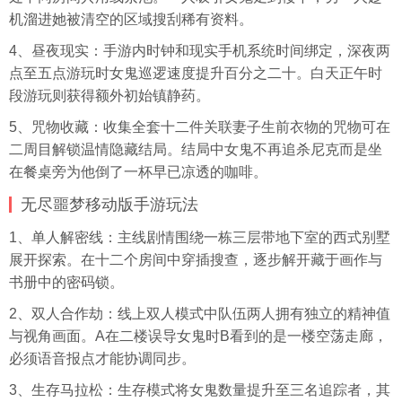
机溜进她被清空的区域搜刮稀有资料。
4、昼夜现实：手游内时钟和现实手机系统时间绑定，深夜两
点至五点游玩时女鬼巡逻速度提升百分之二十。白天正午时
段游玩则获得额外初始镇静药。
5、咒物收藏：收集全套十二件关联妻子生前衣物的咒物可在
二周目解锁温情隐藏结局。结局中女鬼不再追杀尼克而是坐
在餐桌旁为他倒了一杯早已凉透的咖啡。
无尽噩梦移动版手游玩法
1、单人解密线：主线剧情围绕一栋三层带地下室的西式别墅
展开探索。在十二个房间中穿插搜查，逐步解开藏于画作与
书册中的密码锁。
2、双人合作劫：线上双人模式中队伍两人拥有独立的精神值
与视角画面。A在二楼误导女鬼时B看到的是一楼空荡走廊，
必须语音报点才能协调同步。
3、生存马拉松：生存模式将女鬼数量提升至三名追踪者，其