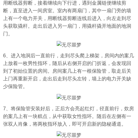
用断线器剪断，接着继续向下行进，遇到金属链便继续剪
断，直至进入一间房室。室内有两扇门，其中一扇门旁的墙
上有一个电力开关，用断线器剪断连线后进入，向左走到尽
头获取撬杆。走出后进入另一扇门，用撬杆撬开地面的地洞
门。
6、进入地洞后一直前行，走到尽头爬上梯架，房间内的案几
上放着一枚男性指环，随后从右侧开启的门折返，会发现回
到了初始位置的房间。房间案几上有一根保险管，取走后关
上门再重新开启，走出后走到尽头左转，墙上的电力开关缺
少保险管。
7、将保险管安装好后，正后方会亮起红灯，径直前行，炊房
的案几上有一块糕点，从中获取女性指环。随后在左侧有一
张双人肖像，将两枚指环放入，即可开启新的隐秘通道。