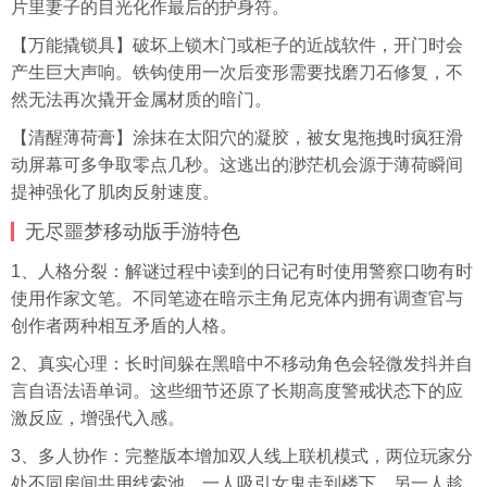
片里妻子的目光化作最后的护身符。
【万能撬锁具】破坏上锁木门或柜子的近战软件，开门时会
产生巨大声响。铁钩使用一次后变形需要找磨刀石修复，不
然无法再次撬开金属材质的暗门。
【清醒薄荷膏】涂抹在太阳穴的凝胶，被女鬼拖拽时疯狂滑
动屏幕可多争取零点几秒。这逃出的渺茫机会源于薄荷瞬间
提神强化了肌肉反射速度。
无尽噩梦移动版手游特色
1、人格分裂：解谜过程中读到的日记有时使用警察口吻有时
使用作家文笔。不同笔迹在暗示主角尼克体内拥有调查官与
创作者两种相互矛盾的人格。
2、真实心理：长时间躲在黑暗中不移动角色会轻微发抖并自
言自语法语单词。这些细节还原了长期高度警戒状态下的应
激反应，增强代入感。
3、多人协作：完整版本增加双人线上联机模式，两位玩家分
处不同房间共用线索池。一人吸引女鬼走到楼下，另一人趁