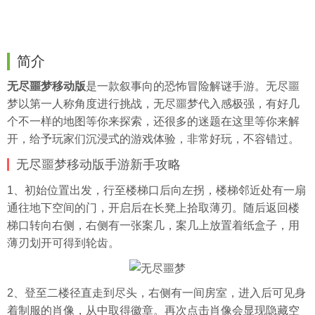
简介
无尽噩梦移动版
是一款叙事向的恐怖冒险解谜手游。无尽噩
梦以第一人称角度进行挑战，无尽噩梦代入感极强，有好几
个不一样的地图等你来探索，还很多的迷题在这里等你来解
开，给予玩家们沉浸式的游戏体验，非常好玩，不容错过。
无尽噩梦移动版手游新手攻略
1、初始位置出发，行至楼梯口后向左拐，楼梯邻近处有一扇
通往地下空间的门，开启后在长凳上拾取薄刃。随后返回楼
梯口转向右侧，右侧有一张案几，案几上放置着纸盒子，用
薄刃划开可得到轮齿。
2、登至二楼径直走到尽头，右侧有一间房室，进入后可见身
着制服的肖像，从中取得徽章。再次点击肖像会显现隐藏空