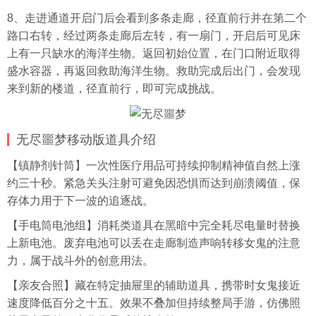
8、走进通道开启门后会看到多条走廊，径直前行并在第二个
路口右转，经过两条走廊后左转，有一扇门，开启后可见床
上有一只缺水的海洋生物。返回初始位置，在门口附近取得
盛水容器，再返回救助海洋生物。救助完成后出门，会发现
来到新的楼道，径直前行，即可完成挑战。
无尽噩梦移动版道具介绍
【镇静剂针筒】一次性医疗用品可持续抑制精神值自然上涨
约三十秒。紧急关头注射可避免因恐惧而达到崩溃阈值，保
存体力用于下一波的追逐战。
【手电筒电池组】消耗类道具在黑暗中完全耗尽电量时替换
上新电池。废弃电池可以丢在走廊制造声响转移女鬼的注意
力，属于战斗外的创意用法。
【亲友合照】藏在特定抽屉里的辅助道具，携带时女鬼接近
速度降低百分之十五。效果不叠加但持续整局手游，仿佛照