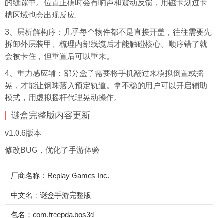
的缝隙中。位置正确时会有响声和震动反馈，用磁卡划过卡
槽区域也会出现反应。
3、层析解构序：几乎每个物件都不是直接开盖，往往需要先
拆卸外层装甲、梳理内部线缆后才能触碰核心。顺序错了就
会被卡住，但重置后可以重来。
4、重力感应辅：部分盒子需要将手机翻过来模拟倒置或摇
晃，才能让钢珠落入预定轨道。拿不稳的用户可以开启辅助
模式，用虚拟摇杆代理晃动操作。
谜盒完整版内容更新
v1.0.6版本
修改BUG，优化了手游体验
厂商名称：Replay Games Inc.
中文名：谜盒手游完整版
包名：com.freepda.bos3d