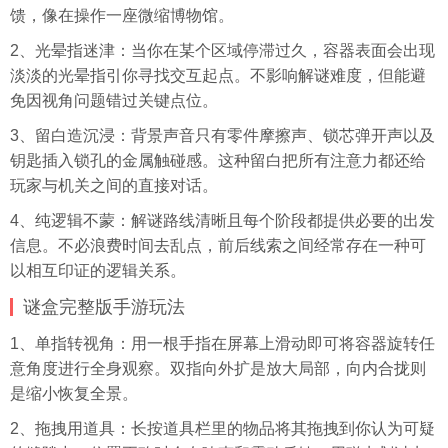
馈，像在操作一座微缩博物馆。
2、光晕指迷津：当你在某个区域停滞过久，容器表面会出现
淡淡的光晕指引你寻找交互起点。不影响解谜难度，但能避
免因视角问题错过关键点位。
3、留白造沉浸：背景声音只有零件摩擦声、锁芯弹开声以及
钥匙插入锁孔的金属触碰感。这种留白把所有注意力都还给
玩家与机关之间的直接对话。
4、纯逻辑不蒙：解谜路线清晰且每个阶段都提供必要的出发
信息。不必浪费时间去乱点，前后线索之间经常存在一种可
以相互印证的逻辑关系。
谜盒完整版手游玩法
1、单指转视角：用一根手指在屏幕上滑动即可将容器旋转任
意角度进行全身观察。双指向外扩是放大局部，向内合拢则
是缩小恢复全景。
2、拖拽用道具：长按道具栏里的物品将其拖拽到你认为可疑