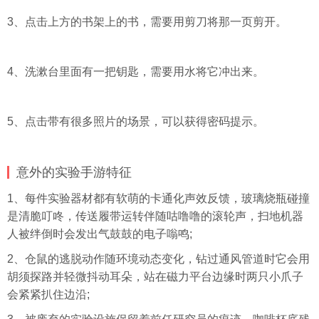
3、点击上方的书架上的书，需要用剪刀将那一页剪开。
4、洗漱台里面有一把钥匙，需要用水将它冲出来。
5、点击带有很多照片的场景，可以获得密码提示。
意外的实验手游特征
1、每件实验器材都有软萌的卡通化声效反馈，玻璃烧瓶碰撞
是清脆叮咚，传送履带运转伴随咕噜噜的滚轮声，扫地机器
人被绊倒时会发出气鼓鼓的电子嗡鸣;
2、仓鼠的逃脱动作随环境动态变化，钻过通风管道时它会用
胡须探路并轻微抖动耳朵，站在磁力平台边缘时两只小爪子
会紧紧扒住边沿;