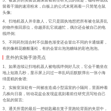
3、被废弃的实验设施保留着前任研究员的痕迹，咖啡杯底残
留着干涸的速溶粉末，白板上的公式末尾画着一只简笔仓鼠
头像
;
4、扫地机器人并非敌人，它只是固执地想把所有被仓鼠弄乱
的物件推回原位，你越弄乱它就越忙，偶尔还会被自己的电
线绊倒;
5、不同药剂混合时不仅颜色渐变还会冒出不同的卡通烟雾，
有的像棉花糖般蓬松，有的会冒出泡泡糖味的彩色泡泡。
意外的实验手游亮点
1、如果连续让扫地机器人被电线绊倒好几次，它会干脆坐在
地上短路几秒，显示屏上闪过一串乱码后默默弹出一张小海
绵蛋糕的食谱;
2、实验室深处有一间被改造成小型温室的小隔间，里面种着
几株向日葵，转动花盆会发现盆底刻着前任研究员写给自己
仓鼠的留言;
3、通关所需的最后一把钥匙藏在笼子里跑轮背面的夹层中，