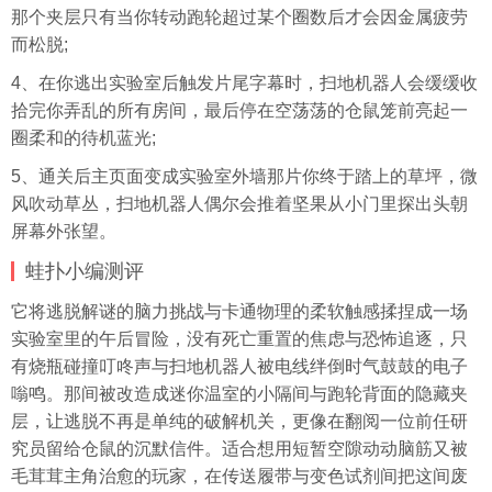
那个夹层只有当你转动跑轮超过某个圈数后才会因金属疲劳
而松脱;
4、在你逃出实验室后触发片尾字幕时，扫地机器人会缓缓收
拾完你弄乱的所有房间，最后停在空荡荡的仓鼠笼前亮起一
圈柔和的待机蓝光;
5、通关后主页面变成实验室外墙那片你终于踏上的草坪，微
风吹动草丛，扫地机器人偶尔会推着坚果从小门里探出头朝
屏幕外张望。
蛙扑
小编测评
它将逃脱解谜的脑力挑战与卡通物理的柔软触感揉捏成一场
实验室里的午后冒险，没有死亡重置的焦虑与恐怖追逐，只
有烧瓶碰撞叮咚声与扫地机器人被电线绊倒时气鼓鼓的电子
嗡鸣。那间被改造成迷你温室的小隔间与跑轮背面的隐藏夹
层，让逃脱不再是单纯的破解机关，更像在翻阅一位前任研
究员留给仓鼠的沉默信件。适合想用短暂空隙动动脑筋又被
毛茸茸主角治愈的玩家，在传送履带与变色试剂间把这间废