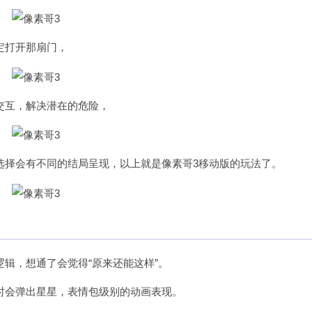
定打开那扇门，
交互，解决潜在的危险，
选择会有不同的结局呈现，以上就是像素哥3移动版的玩法了。
辑，想通了会觉得“原来还能这样”。
时会弹出星星，
表情包
级别的动画表现。