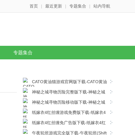
首页
|
最近更新
|
专题集合
|
站内导航
专题集合
CATO黄油猫游戏官网版下载-CATO黄油
猫手机版 v1.3安卓版下载
神秘之城寻物历险完整版下载-神秘之城
寻物历险（Hidden City）移动版v1.99.9900安
神秘之城寻物历险移动版下载-神秘之城
卓版下载
寻物历险官网版v1.99.9900安卓版下载
纸嫁衣4红丝缠游戏免费版下载-纸嫁衣4
红丝缠官网版 v1.4.0android版下载
纸嫁衣4红丝缠免广告版下载-纸嫁衣4红
丝缠九游版 v1.0.0安卓版下载
午夜轮班游戏完全版下载-午夜轮班(Shift