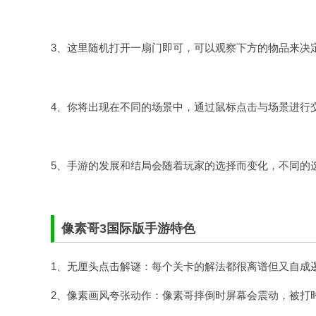
3、这里随机打开一扇门即可，可以观察下方的物品来决
4、你将出现在不同的场景中，通过鼠标点击与场景进行
5、手游的发展和结局会随着玩家的选择而变化，不同的
像素哥3国际版手游特色
1、无厘头点击解谜：每个关卡的解法都很离谱但又自成逻
2、像素画风夸张动作：像素哥摔倒时屏幕会震动，被打