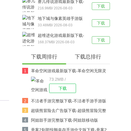
赛几传说游戏最新版下载-
下载
赛几传说官方版 v1.0.5安
216.9MB/ 2026-08-03
卓版下载
地下城与像素英雄手游版
下载
下载-地下城与像素英雄最
33.48MB/ 2026-08-03
新版v12.6.1安卓版下载
超维进化游戏最新版下载-
下载
超维进化官方版 v2.1安卓
168.37MB/ 2026-08-03
版下载
下载周排行
下载总排行
1
革命空闲游戏最新版下载-革命空闲无限灵
73.2MB /
魂版 v1.070安卓版下载
下载
2
不洁者手游完整版下载-不洁者手游手游版
v1.0.2android版下载
3
超级熊冒险去广告版下载-超级熊冒险完整
版v13.0.2安卓版下载
4
阿姐鼓手游完整版下载-阿姐鼓移动版
v2.0android版下载
5
悬案2刹那惊颤幸存手游中文版下载-悬案2