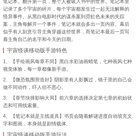
笔记本。翻开第一页，整个人被吸入书中的世界。笔记本里
记录了多个宇宙的碎片，每个宇宙都发生过一起无法解释的
怪异事件。从黑白电影时代的谋杀案到霓虹色未来的失踪
案，主角每解开一个事件，笔记本就会多出一页内容。幕后
似乎有人刻意引导主角穿越这些世界，而笔记本最后一页写
着主角自己的名字和今天的日期。
宇宙怪谈移动版手游特色
1、【手绘画风每章不同】黑白水彩油画蜡笔，七种画风七种
视觉体验，每一章都像新手游。
2、【微恐氛围营造好】阴影里有人影飘过，镜子里的自己会
做不同动作，吓人但不恶心。
3、【章节抉择影响大局】前六章的选择决定第七章的初始状
态和可用线索量。
4、【笔记本就是主线道具】书页会随着解谜进度自动填充文
字和图画，本身就是剧情载体。
宇宙怪谈移动版手游玩法