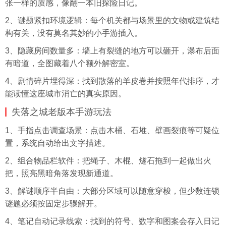
张一样的质感，像翻一本旧探险日记。
2、谜题紧扣环境逻辑：每个机关都与场景里的文物或建筑结
构有关，没有莫名其妙的小手游插入。
3、隐藏房间数量多：墙上有裂缝的地方可以砸开，瀑布后面
有暗道，全图藏着八个额外解密室。
4、剧情碎片埋得深：找到散落的羊皮卷并按照年代排序，才
能读懂这座城市消亡的真实原因。
失落之城老版本手游玩法
1、手指点击调查场景：点击木桶、石堆、壁画裂痕等可疑位
置，系统自动给出文字描述。
2、组合物品栏软件：把绳子、木棍、燧石拖到一起做出火
把，照亮黑暗角落发现新通道。
3、解谜顺序半自由：大部分区域可以随意穿梭，但少数连锁
谜题必须按固定步骤解开。
4、笔记自动记录线索：找到的符号、数字和图案会存入日记