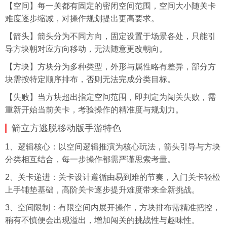
【空间】每一关都有固定的密闭空间范围，空间大小随关卡
难度逐步缩减，对操作规划提出更高要求。
【箭头】箭头分为不同方向，固定设置于场景各处，只能引
导方块朝对应方向移动，无法随意更改朝向。
【方块】方块分为多种类型，外形与属性略有差异，部分方
块需按特定顺序排布，否则无法完成分类目标。
【失败】当方块超出指定空间范围，即判定为闯关失败，需
重新开始当前关卡，考验操作的精准度与规划力。
箭立方逃脱移动版手游特色
1、逻辑核心：以空间逻辑推演为核心玩法，箭头引导与方块
分类相互结合，每一步操作都需严谨思索考量。
2、关卡递进：关卡设计遵循由易到难的节奏，入门关卡轻松
上手铺垫基础，高阶关卡逐步提升难度带来全新挑战。
3、空间限制：有限空间内展开操作，方块排布需精准把控，
稍有不慎便会出现溢出，增加闯关的挑战性与趣味性。