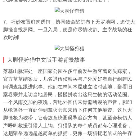
7、巧妙布置鲜肉诱饵，协同致命陷阱布下天罗地网，迫使大
脚怪自投罗网。一旦入局，便是你尽情收割、主宰战场的狂
欢时刻!
大脚怪狩猎中文版手游背景故事
落基山脉深处一座国家公园在多年前发生游客离奇失踪案，
官方草草结案后，几名退伍侦察兵与户外爱好者自行组建民
间调查组跟进此事。他们在林间木屋建立临时营地，翻看旧
案卷宗并走访当地居民，慢慢拼凑出这只生物的活动范围。
一个风雨交加的夜晚，营地外围传来骨骼断裂的声音，脚印
从帐篷外一直延伸到篝火旁却未留下任何其他痕迹。这只大
脚怪极为狡猾，它会故意绕圈误导追踪方向，甚至会模仿人
声呼叫救援引猎人上钩。狩猎队的每个成员都有心理准备，
这趟猎杀远远超越简单的抓捕，更像一场猫捉老鼠式的生存