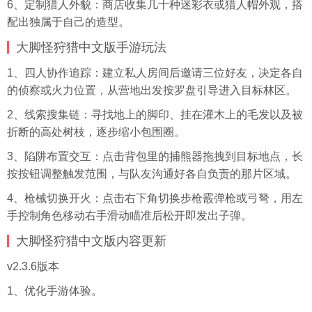
6、定制猎人外貌：商店收集几十种迷彩衣或猎人帽外观，搭
配出独属于自己的造型。
大脚怪狩猎中文版手游玩法
1、四人协作追踪：建立私人房间后邀请三位好友，决定各自
的侦察或火力位置，从营地出发按罗盘引导进入目标林区。
2、线索搜集链：寻找地上的脚印、挂在灌木上的毛发以及被
折断的高处树枝，逐步缩小包围圈。
3、陷阱布置交互：点击背包里的捕熊器拖拽到目标地点，长
按按钮调整触发范围，与队友沟通好各自负责的那片区域。
4、枪械切换开火：点击右下角切换步枪霰弹枪或弓弩，用左
手控制角色移动右手滑动瞄准后松开即发出子弹。
大脚怪狩猎中文版内容更新
v2.3.6版本
1、优化手游体验。