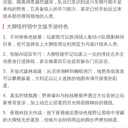
拉锯。随着调查越挖越深，队员们意识到这只生物可能不是
单纯的野兽，它具备惊人的学习能力，甚至已经开始反过来
猎杀那些擅闯领地的人类。
大脚怪狩猎中文版手游特色
1、不对称角色较量：玩家既可以扮演猎人集结小队围剿林间
巨兽，也可选择坐上大脚怪席位利用蛮力与诡计猎杀人类。
2、智能AI适应学习：大脚怪能牢记玩家上一次的埋伏点并主
动更改行进路线，多次偷袭后它会提前躲在门后反击。
3、开放式森林箱庭：从沼泽湖畔到幽暗洞穴，地势高低落差
可以攀爬躲避，大到足以让人迷路的地图布满可探查的彩
蛋。
4、真实狩猎氛围：野兽嚎叫与枯枝断裂声透过方位音效让玩
家脊背发凉，加上动态云层遮挡月光彻底模糊你的视线。
5、夜视科技大作战：按下夜视镜后墨绿色视野让黑暗中潜藏
的大脚怪无所遁形，但镜片会削弱周边的脚步声辨别精度。