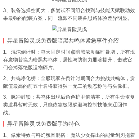
3、装备选择空间大，多尝试不同组合找到与技能天赋联动效
果最强的配装方案，同一流派不同装备思路体验差异明显。
异星冒险灵戊免费版暗黑共鸣体紧急事件介绍
1、混沌倒计时：每天固定时间点暗黑浓度临时暴增，所有现
存魔物替换为暗黑共鸣体，属性与防御力显著提升，击败它
们会掉落绝版遗物碎片。
2、共鸣净化榜：全服玩家在倒计时期间合力挑战共鸣体，贡
献值最高的前五十名将获得独一无二的动态称号与
头像
框。
3、脉冲封锁：共鸣体出现后角色护甲值清零，所有生命恢复
类道具暂时无效，只能依靠极限躲避与控制技能来迂回作
战。
异星冒险灵戊免费版手游特色
1、像素特效与科幻氛围混搭：魔法少女挥出的能量剑刃拖着