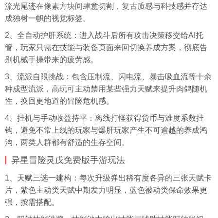
流光尾迹在像素方块间肆意切割，复古质感与科技感并存达
成独树一帜的视觉标签。
2、全自动护肝系统：进入战斗后所有攻击决策移交给AI托
管，玩家只需在技能与装备页面来回切换养成方案，彻底告
别机械手操带来的疲劳感。
3、流派自限挑战：包含压制流、闪电流、暴击吸血流等十余
种成型流派，高玩可主动禁用某些强力天赋来提升肉鸽随机
性，换回更地道的冒险危机感。
4、挂机与手动收益持平：离线打怪获得货币与难度系数挂
钩，避免不常上线的玩家与爆肝玩家产生不可逾越的养成鸿
沟，两类人群都有舒适的生存空间。
异星冒险灵戊免费版手游玩法
1、天赋三选一建构：每次升级弹出稀有度各异的三张天赋卡
片，紫色主动类天赋中期发力明显，蓝色被动类保命效果更
强，按需搭配。