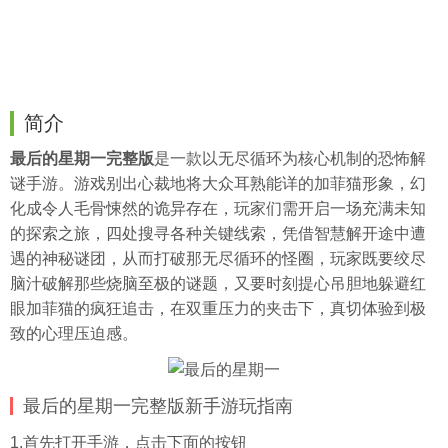
简介
最后的星期一完整版
是一款以无尽循环为核心机制的恐怖解
谜手游。游戏别出心裁地将大众耳熟能详的加菲猫形象，幻
化成令人毛骨悚然的诡异存在，玩家们需开启一场充满未知
的探索之旅，四处搜寻各种关键线索，凭借智慧解开途中遭
遇的神秘谜团，从而打破那无尽循环的怪圈，玩家既要绞尽
脑汁破解那些烧脑至极的谜题，又要时刻提心吊胆地躲避红
眼加菲猫的疯狂追击，在双重压力的夹击下，真切体验到极
致的心理压迫感。
最后的星期一完整版新手游玩指南
1.首先打开手游，点击下面的按钮