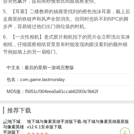
会突然飙升，提前两秒预警比肉眼观察更快。
5、【耳塞】二楼教师的抽屉里找到的橙色泡沫耳塞，戴上后
走廊里的铁链声和风声全部消失。但同时也听不到NPC的脚
步声，容易错过他们出门倒垃圾的时机。
6、【一次性相机】老式胶片相机拍下的照片会立即洗出实体
相纸，仔细观察相纸背景里有时能发现肉眼没看到的额外细
节例如墙上的另一扇暗门。
中文名：最后的星期一游戏完整版
包名：com.game.lastmonday
MD5值：f5051cf304eea5a61ccab62003c9b62f
推荐下载
地下城与像素英雄手游版下载-地下城与像素英雄最新版
v12.6.1安卓版下载