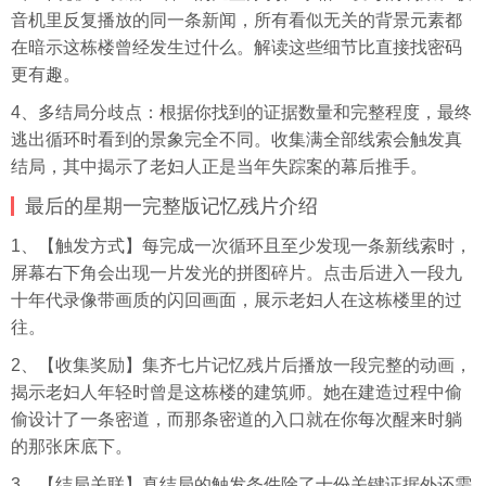
音机里反复播放的同一条新闻，所有看似无关的背景元素都
在暗示这栋楼曾经发生过什么。解读这些细节比直接找密码
更有趣。
4、多结局分歧点：根据你找到的证据数量和完整程度，最终
逃出循环时看到的景象完全不同。收集满全部线索会触发真
结局，其中揭示了老妇人正是当年失踪案的幕后推手。
最后的星期一完整版记忆残片介绍
1、【触发方式】每完成一次循环且至少发现一条新线索时，
屏幕右下角会出现一片发光的拼图碎片。点击后进入一段九
十年代录像带画质的闪回画面，展示老妇人在这栋楼里的过
往。
2、【收集奖励】集齐七片记忆残片后播放一段完整的动画，
揭示老妇人年轻时曾是这栋楼的建筑师。她在建造过程中偷
偷设计了一条密道，而那条密道的入口就在你每次醒来时躺
的那张床底下。
3、【结局关联】真结局的触发条件除了十份关键证据外还需