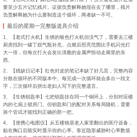
要至少五片记忆残片。证据负责解释她现在去了哪里，残片
负责解释她为什么要制造这个循环，两者缺一不可。
最后的星期一完整版道具介绍
1、【老式打火机】生锈的银色打火机但没气了，需要去三楼
厨房找到一罐丁烷气瓶补充。点燃后照亮范围比手机闪光灯
大一倍，但每次打火会发出清脆的金属声惊动走廊里的东
西。
2、【残缺日记本】红色封皮的笔记本缺了好几页，完整内容
分散在循环的不同版本中。每完成一次循环就会多出一段文
字，三次循环后拼出老妇人写下的完整遗言。
3、【生锈钥匙串】七把钥匙挂在同一个铜环上，分别对应楼
内的七扇上锁房门。但钥匙和门的配对关系每局随机，需要
挨个尝试才能找到正确的那一把。
4、【便携心电图仪】从五楼独居老人家里翻出的医疗设备，
贴在胸口后能实时显示你的心率。靠近隐形威胁时心率数值