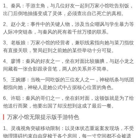
1、秦风：手游主角，与几位好友一起到万家小馆吃告别饭，
出门后倒地抽搐变成了灵体，必须查出自己死亡的真相。
2、赵小龙：事件中的关键人物，涉及当众嘲讽与学生暴力等
人际冲突链条，与秦风的死有着千丝万缕的联系。
3、老板娘：万家小馆的经营者，兼职线索指向她与菜刀指纹
有直接关联，警局赶到之前她的某些举动十分可疑。
4、廖博：秦风的好友之一，坐在对面比较腼腆，与赵小龙之
间藏着一张合影跟
录音
笔，两人的关系并不简单。
5、王婉娜：当晚一同吃饭的三位友人之一，神秘纸条与纸团
都指向她，神秘人是她公式中占据核心位置的角色。
6、许聪：秦风的哥们之一，坐在斜对面，这顿饭就是为了给
他送行而聚，他要出国了却没想到这成了最后一餐。
万家小馆无限提示版手游特色
1、灵魂视角突破移动限制：以灵体状态重返案发现场，不受
物理障碍约束自由穿梭于各个房间，每一寸空间都不会被遗