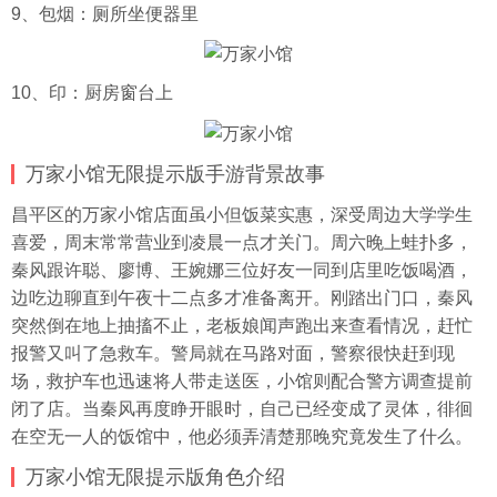
9、包烟：厕所坐便器里
10、印：厨房窗台上
万家小馆无限提示版手游背景故事
昌平区的万家小馆店面虽小但饭菜实惠，深受周边大学学生
喜爱，周末常常营业到凌晨一点才关门。周六晚上
蛙扑
多，
秦风跟许聪、廖博、王婉娜三位好友一同到店里吃饭喝酒，
边吃边聊直到午夜十二点多才准备离开。刚踏出门口，秦风
突然倒在地上抽搐不止，老板娘闻声跑出来查看情况，赶忙
报警又叫了急救车。警局就在马路对面，警察很快赶到现
场，救护车也迅速将人带走送医，小馆则配合警方调查提前
闭了店。当秦风再度睁开眼时，自己已经变成了灵体，徘徊
在空无一人的饭馆中，他必须弄清楚那晚究竟发生了什么。
万家小馆无限提示版角色介绍