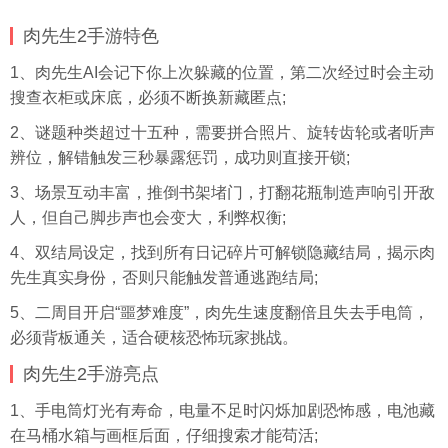
肉先生2手游特色
1、肉先生AI会记下你上次躲藏的位置，第二次经过时会主动
搜查衣柜或床底，必须不断换新藏匿点;
2、谜题种类超过十五种，需要拼合照片、旋转齿轮或者听声
辨位，解错触发三秒暴露惩罚，成功则直接开锁;
3、场景互动丰富，推倒书架堵门，打翻花瓶制造声响引开敌
人，但自己脚步声也会变大，利弊权衡;
4、双结局设定，找到所有日记碎片可解锁隐藏结局，揭示肉
先生真实身份，否则只能触发普通逃跑结局;
5、二周目开启“噩梦难度”，肉先生速度翻倍且失去手电筒，
必须背板通关，适合硬核恐怖玩家挑战。
肉先生2手游亮点
1、手电筒灯光有寿命，电量不足时闪烁加剧恐怖感，电池藏
在马桶水箱与画框后面，仔细搜索才能苟活;