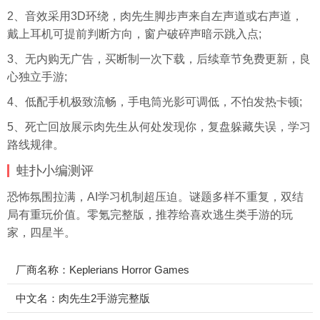
2、音效采用3D环绕，肉先生脚步声来自左声道或右声道，
戴上耳机可提前判断方向，窗户破碎声暗示跳入点;
3、无内购无广告，买断制一次下载，后续章节免费更新，良
心独立手游;
4、低配手机极致流畅，手电筒光影可调低，不怕发热卡顿;
5、死亡回放展示肉先生从何处发现你，复盘躲藏失误，学习
路线规律。
蛙扑
小编测评
恐怖氛围拉满，AI学习机制超压迫。谜题多样不重复，双结
局有重玩价值。零氪完整版，推荐给喜欢逃生类手游的玩
家，四星半。
厂商名称：Keplerians Horror Games
中文名：肉先生2手游完整版