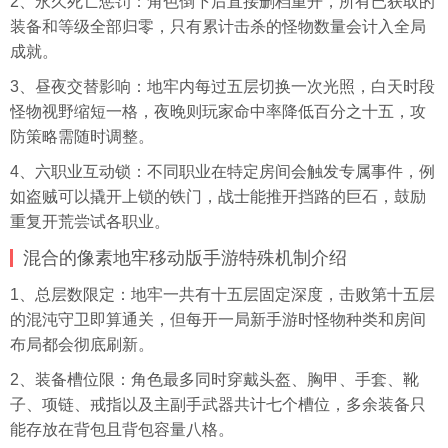
2、永久死亡惩罚：角色倒下后直接删档重开，所有已获取的
装备和等级全部归零，只有累计击杀的怪物数量会计入全局
成就。
3、昼夜交替影响：地牢内每过五层切换一次光照，白天时段
怪物视野缩短一格，夜晚则玩家命中率降低百分之十五，攻
防策略需随时调整。
4、六职业互动锁：不同职业在特定房间会触发专属事件，例
如盗贼可以撬开上锁的铁门，战士能推开挡路的巨石，鼓励
重复开荒尝试各职业。
混合的像素地牢移动版手游特殊机制介绍
1、总层数限定：地牢一共有十五层固定深度，击败第十五层
的混沌守卫即算通关，但每开一局新手游时怪物种类和房间
布局都会彻底刷新。
2、装备槽位限：角色最多同时穿戴头盔、胸甲、手套、靴
子、项链、戒指以及主副手武器共计七个槽位，多余装备只
能存放在背包且背包容量八格。