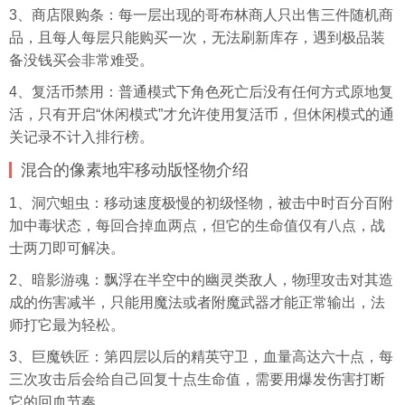
3、商店限购条：每一层出现的哥布林商人只出售三件随机商
品，且每人每层只能购买一次，无法刷新库存，遇到极品装
备没钱买会非常难受。
4、复活币禁用：普通模式下角色死亡后没有任何方式原地复
活，只有开启“休闲模式”才允许使用复活币，但休闲模式的通
关记录不计入排行榜。
混合的像素地牢移动版怪物介绍
1、洞穴蛆虫：移动速度极慢的初级怪物，被击中时百分百附
加中毒状态，每回合掉血两点，但它的生命值仅有八点，战
士两刀即可解决。
2、暗影游魂：飘浮在半空中的幽灵类敌人，物理攻击对其造
成的伤害减半，只能用魔法或者附魔武器才能正常输出，法
师打它最为轻松。
3、巨魔铁匠：第四层以后的精英守卫，血量高达六十点，每
三次攻击后会给自己回复十点生命值，需要用爆发伤害打断
它的回血节奏。