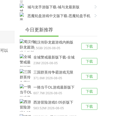
版v6.8.0安卓版下载
城与龙手游版下载-城与龙最新版
v12.5.1.0安卓版下载
恶魔轮盘游戏中文版下载-恶魔轮盘手机
版 v1.0安卓版下载
今日更新推荐
蜀汉传卧龙篇游戏内购版
下载
下载-蜀汉传卧龙篇
1.5GB/ 2026-08-05
就可以
v100.22.0安卓版下载
全城警戒最新版下载-全城
下载
警戒（0.1折版） v1.0安卓
23M/ 2026-08-05
版下载
三国群英传争霸游戏无限
下载
元宝版下载-三国群英传争
371.6M/ 2026-08-05
霸最新版 V1.26.1安卓版下
一骑当千OL游戏最新版下
载
下载
载-一骑当千OL手游版
607.7M/ 2026-08-05
V2.4.3安卓版下载
西游冒险游戏0.05折版下
下载
载-西游冒险手游版 v1.0.1
583.52M/ 2026-08-05
安卓版下载