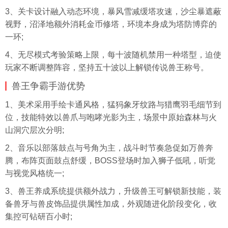
3、关卡设计融入动态环境，暴风雪减缓塔攻速，沙尘暴遮蔽
视野，沼泽地额外消耗金币修塔，环境本身成为塔防博弈的
一环;
4、无尽模式考验策略上限，每十波随机禁用一种塔型，迫使
玩家不断调整阵容，坚持五十波以上解锁传说兽王称号。
兽王争霸手游优势
1、美术采用手绘卡通风格，猛犸象牙纹路与猎鹰羽毛细节到
位，技能特效以兽爪与咆哮光影为主，场景中原始森林与火
山洞穴层次分明;
2、音乐以部落鼓点与号角为主，战斗时节奏急促如万兽奔
腾，布阵页面鼓点舒缓，BOSS登场时加入狮子低吼，听觉
与视觉风格统一;
3、兽王养成系统提供额外战力，升级兽王可解锁新技能，装
备兽牙与兽皮饰品提供属性加成，外观随进化阶段变化，收
集控可钻研百小时;