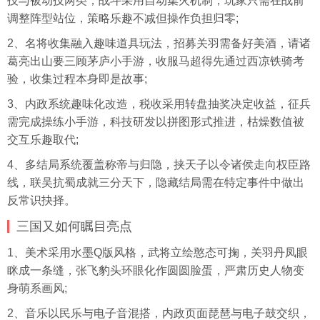
技与被动技两类，战斗采用自动集火机制，玩家只需在战前
调整阵型站位，策略乐趣不减但操作负担归零;
2、名将收集融入趣味道具玩法，招募关羽需备好美酒，请诸
葛亮出山要三顾茅庐小手游，收服马超得先通过西凉铁骑考
验，收集过程本身即是故事;
3、内政系统趣味化改造，税收采用转盘抽奖决定收益，征兵
需完成操练小手游，科技研发以拼图形式推进，枯燥数值被
交互乐趣取代;
4、多结局系统覆盖称帝与归隐，挟天子以令诸侯走向权臣路
线，联吴抗蜀成就三分天下，隐藏结局需在特定事件中做出
反常识抉择。
三国又如何瞩目亮点
1、美术采用水墨Q版风格，武将立绘憨态可掬，关羽丹凤眼
眯成一条缝，张飞豹头环眼化作圆圆脸蛋，严肃历史人物变
身萌系画风;
2、音乐以民乐与电子音混搭，内政页面琵琶与电子鼓交织，