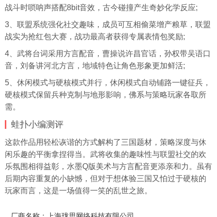
战斗时唢呐声搭配8bit音效，古今碰撞产生奇妙化学反应;
3、联盟系统强化社交趣味，成员可互相偷菜增产粮草，联盟
战实为抢红包大赛，战功最高者获得专属
表情包
奖励;
4、武将台词采用方言配音，曹操说许昌官话，孙权带吴语口
音，刘备讲河北方言，地域特色让角色形象更加鲜活;
5、休闲模式与硬核模式并行，休闲模式自动铺路一键征兵，
硬核模式保留兵种克制与地形影响，佛系与策略玩家各取所
需。
蛙扑
小编测评
这款作品用轻松诙谐的方式解构了三国题材，策略深度与休
闲乐趣的平衡拿捏得当。武将收集的趣味性与联盟社交的欢
乐氛围相得益彰，水墨Q版美术与方言配音更添亲和力。虽有
后期内容重复的小缺憾，但对于想体验三国又怕过于硬核的
玩家而言，这是一场值得一笑的乱世之旅。
厂商名称：上海珑思网络科技有限公司