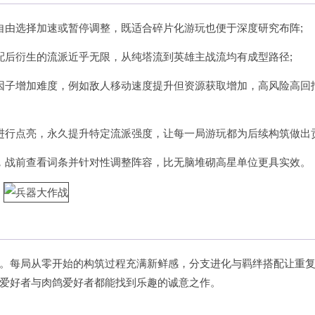
自由选择加速或暂停调整，既适合碎片化游玩也便于深度研究布阵;
配后衍生的流派近乎无限，从纯塔流到英雄主战流均有成型路径;
因子增加难度，例如敌人移动速度提升但资源获取增加，高风险高回
进行点亮，永久提升特定流派强度，让每一局游玩都为后续构筑做出贡
，战前查看词条并针对性调整阵容，比无脑堆砌高星单位更具实效。
。每局从零开始的构筑过程充满新鲜感，分支进化与羁绊搭配让重
爱好者与肉鸽爱好者都能找到乐趣的诚意之作。