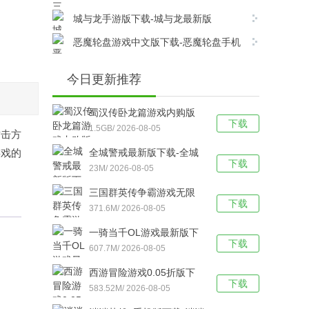
版v6.8.0安卓版下载
城与龙手游版下载-城与龙最新版
v12.5.1.0安卓版下载
恶魔轮盘游戏中文版下载-恶魔轮盘手机
版 v1.0安卓版下载
今日更新推荐
蜀汉传卧龙篇游戏内购版
下载
下载-蜀汉传卧龙篇
1.5GB/ 2026-08-05
攻击方
v100.22.0安卓版下载
游戏的
全城警戒最新版下载-全城
下载
警戒（0.1折版） v1.0安卓
23M/ 2026-08-05
版下载
三国群英传争霸游戏无限
下载
元宝版下载-三国群英传争
371.6M/ 2026-08-05
霸最新版 V1.26.1安卓版下
一骑当千OL游戏最新版下
载
下载
载-一骑当千OL手游版
607.7M/ 2026-08-05
V2.4.3安卓版下载
西游冒险游戏0.05折版下
下载
载-西游冒险手游版 v1.0.1
583.52M/ 2026-08-05
安卓版下载