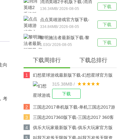
消消英雄2手机版下载-消消
下载
英雄2官方版 v1.2.26安卓
136.34MB/ 2026-08-05
版下载
点点英雄游戏官方版下载-
下载
点点英雄手机版 v1.0.2安
334.84MB/ 2026-08-05
卓版下载
黎明施法者最新版下载-黎
下载
明施法者汉化版 v1.19.001
1.03G/ 2026-08-05
安卓版下载
下载周排行
下载总排行
走向
1
幻想星球游戏最新版下载-幻想星球官方版
315.38MB /
v6.4.1安卓版下载
下载
，考
2
三国志2017单机版下载-单机三国志2017游
戏v6.8.0安卓版下载
3
三国志2017360版下载-三国志2017 360客
户端v6.8.0安卓版下载
4
俱乐大玩家最新版下载-俱乐大玩家官方版
v1.107安卓版下载
5
叫我万岁爷无限版下载-叫我万岁爷无限资