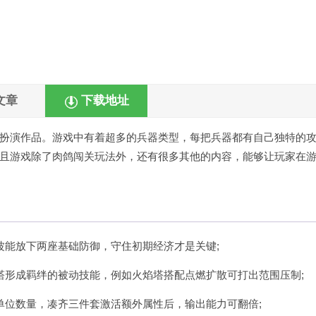
文章
下载地址
扮演作品。游戏中有着超多的兵器类型，每把兵器都有自己独特的
且游戏除了肉鸽闯关玩法外，还有很多其他的内容，能够让玩家在
波能放下两座基础防御，守住初期经济才是关键;
塔形成羁绊的被动技能，例如火焰塔搭配点燃扩散可打出范围压制;
单位数量，凑齐三件套激活额外属性后，输出能力可翻倍;