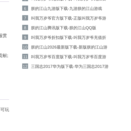
源版v5.9.0安卓版下载
6
朕的江山九游版下载-九游朕的江山游戏
v2.17.67安卓版下载
7
叫我万岁爷官方版下载-正版叫我万岁爷游
戏v5.9.0安卓版下载
8
朕的江山腾讯版下载-朕的江山QQ版
报贯
v2.17.67安卓版下载
9
叫我万岁爷折扣版下载-叫我万岁爷充值折
扣平台v5.9.0安卓版下载
10
朕的江山2026最新版下载-新版朕的江山游
献;
戏 v2.17.67安卓版下载
11
叫我万岁爷百度版下载-叫我万岁爷百度游
戏v5.9.0安卓版下载
12
三国志2017华为版下载-华为三国志2017游
戏v6.8.0安卓版下载
复可玩