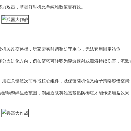
蓄力攻击，掌握好时机比单纯堆数值更有效。
发机关改变路径，玩家需实时调整防守重心，无法套用固定站位;
择分支进化方向，例如箭塔可转职为穿透速射或毒液持续伤害，流派
，用在关键波次前寻找核心组件，既保留随机性又给予策略容错空间;
会影响羁绊生效范围，例如近战英雄需紧贴防御塔才能传递增益效果