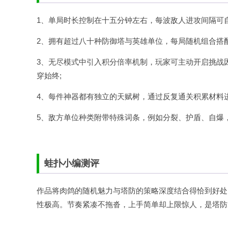
1、单局时长控制在十五分钟左右，每波敌人进攻间隔可
2、拥有超过八十种防御塔与英雄单位，每局随机组合搭
3、无尽模式中引入积分倍率机制，玩家可主动开启挑战
穿始终;
4、每件神器都有独立的天赋树，通过反复通关积累材料
5、敌方单位种类附带特殊词条，例如分裂、护盾、自爆
蛙扑
小编测评
作品将肉鸽的随机魅力与塔防的策略深度结合得恰到好处
性极高。节奏紧凑不拖沓，上手简单却上限惊人，是塔防