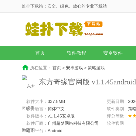
蛙扑下载站：安全、绿色、放心的专业下载站！
首页
软件教程
安卓软件
所在位置：
首页
>
安卓游戏
>
策略游戏
东方奇缘官网版 v1.1.45andro
软件大小：
337.8MB
更新日期：
202
软件语言：
简体中文
软件类别：
策
软件版本：
v1.1.45安卓版
评分等级：
软件厂商：
广州超梦网络科技有限公司
软件官网：
适用平台：
Android