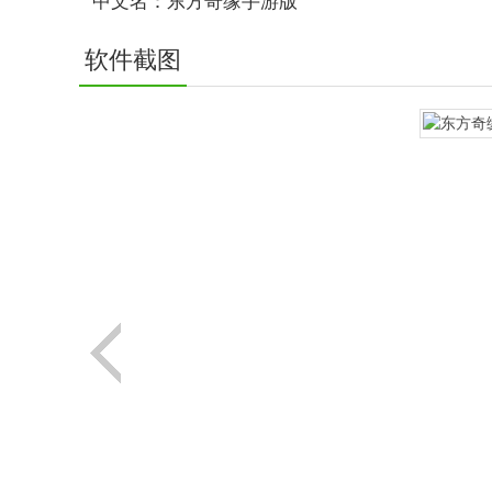
中文名：东方奇缘手游版
软件截图