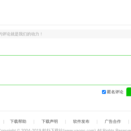
的评论就是我们的动力！
匿名评论
|
下载帮助
｜
下载声明
｜
软件发布
｜
广告合作
opyright © 2004-2019
蛙扑下载站(www.vaopo.com)
.All Rights Reserv