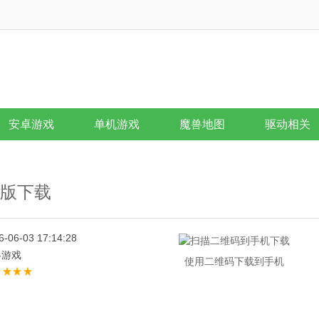
安卓游戏
单机游戏
魔兽地图
驱动相关
id版下载
6-06-03 17:14:28
略游戏
使用二维码下载到手机