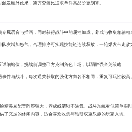
时触发额外效果，凑齐套装比追求单件高品阶更划算。
锁专属语音与插画，同时获得战斗中的属性加成，养成与收集相辅相成
排队友增加怒气，合理排序可实现技能链连续释放，一轮爆发带走敌
看详细站位，挑战前调整己方克制角色上场，以弱胜强全凭策略;
遇事件与战斗，每次通关获取的强化方向各不相同，重复可玩性较高
绘精美且配音阵容强大，养成线清晰不逼氪。战斗系统看似简单实
供了充足的休闲内容，适合喜欢收集与钻研双重乐趣的玩家入坑。