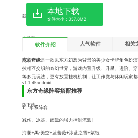
本地下载
文件大小：337.8MB
人气软件
相关
软件介绍
东方奇缘
是一款以东方幻想为背景的美少女卡牌角色扮演
技相互交织的奇幻世界，游戏内置升级、升星、进阶、穿
等多元玩法，更有放置
挂机
机制，让工作党与休闲玩家都
东方奇缘阵容搭配推荐
1、水系阵容
减伤、冰冻、眩晕的强力控制流派!
海澜+黑·美空+蓝蔷薇+冰蓝之雪+紫钰