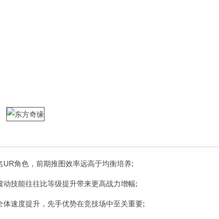
UR角色，前期推图效率远高于均衡培养;
被动技能往往比等级提升带来更高战力增幅;
全体速度提升，先手优势在竞技场中至关重要;