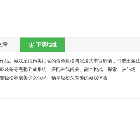
文章
下载地址
作品。游戏采用精美细腻的角色建模与沉浸式丰富剧情，打造出魔
戴装备等完整养成系统，搭配主线闯关、副本挑战、探索、决斗场
能轻松养成美少女伙伴，畅享轻松又有趣的游戏体验。