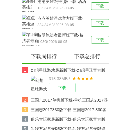
消消英雄2手机版下载-消消
下载
英雄2官方版 v1.2.26安卓
136.34MB/ 2026-08-05
版下载
点点英雄游戏官方版下载-
下载
点点英雄手机版 v1.0.2安
334.84MB/ 2026-08-05
卓版下载
黎明施法者最新版下载-黎
下载
明施法者汉化版 v1.19.001
1.03G/ 2026-08-05
安卓版下载
下载周排行
下载总排行
1
幻想星球游戏最新版下载-幻想星球官方版
315.38MB /
v6.4.1安卓版下载
下载
2
三国志2017单机版下载-单机三国志2017游
戏v6.8.0安卓版下载
3
三国志2017360版下载-三国志2017 360客
户端v6.8.0安卓版下载
4
俱乐大玩家最新版下载-俱乐大玩家官方版
v1.107安卓版下载
5
叫我万岁爷无限版下载-叫我万岁爷无限资