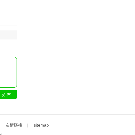
发 布
｜
友情链接
|
sitemap
ed